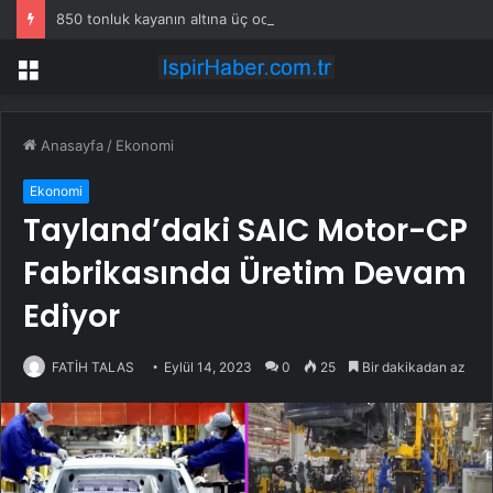
850 tonluk kayanın altına üç odalı ev inşa etti
Menü
Anasayfa
/
Ekonomi
Ekonomi
Tayland’daki SAIC Motor-CP
Fabrikasında Üretim Devam
Ediyor
FATİH TALAS
Eylül 14, 2023
0
25
Bir dakikadan az