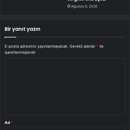
Ağustos 6, 2026
Bir yanıt yazın
E-posta adresiniz yayınlanmayacak.
Gerekli alanlar
*
ile
işaretlenmişlerdir
Y
o
r
u
m
*
Ad
*