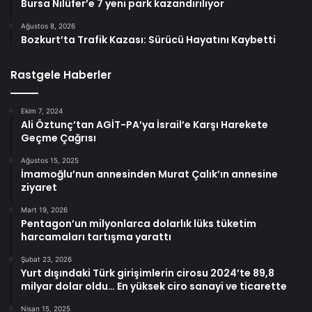
Bursa Nilüfer’e 7 yeni park kazandırılıyor
Ağustos 8, 2026
Bozkurt’ta Trafik Kazası: Sürücü Hayatını Kaybetti
Rastgele Haberler
Ekim 7, 2024
Ali Öztunç’tan AGİT-PA’ya İsrail’e Karşı Harekete
Geçme Çağrısı
Ağustos 15, 2025
İmamoğlu’nun annesinden Murat Çalık’ın annesine
ziyaret
Mart 19, 2026
Pentagon’un milyonlarca dolarlık lüks tüketim
harcamaları tartışma yarattı
Şubat 23, 2026
Yurt dışındaki Türk girişimlerin cirosu 2024’te 89,8
milyar dolar oldu… En yüksek ciro sanayi ve ticarette
Nisan 15, 2025