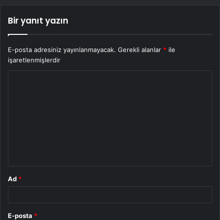
Bir yanıt yazın
E-posta adresiniz yayınlanmayacak.
Gerekli alanlar
*
ile
işaretlenmişlerdir
Y
o
r
u
m
*
Ad
*
E-posta
*