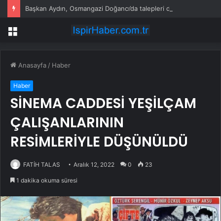
Başkan Aydın, Osmangazi Doğancı’da talepleri dinledi
Menü
Anasayfa
/
Haber
Haber
SİNEMA CADDESİ YEŞİLÇAM
ÇALIŞANLARININ
RESİMLERİYLE DÜŞÜNÜLDÜ
FATİH TALAS
Aralık 12, 2022
0
23
1 dakika okuma süresi