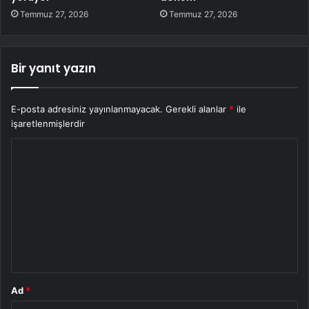
Temmuz 27, 2026
Temmuz 27, 2026
Bir yanıt yazın
E-posta adresiniz yayınlanmayacak.
Gerekli alanlar
*
ile
işaretlenmişlerdir
Y
o
r
u
m
*
Ad
*