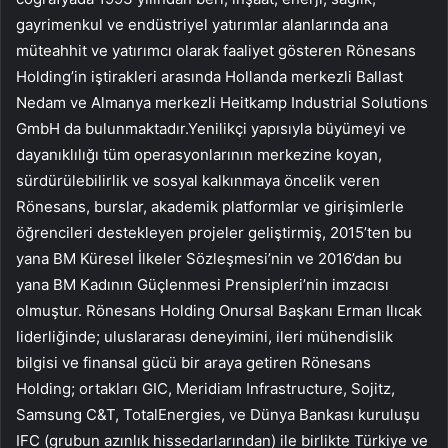
gayrimenkul ve endüstriyel yatırımlar alanlarında ana
müteahhit ve yatırımcı olarak faaliyet gösteren Rönesans
Holding’in iştirakleri arasında Hollanda merkezli Ballast
Nedam ve Almanya merkezli Heitkamp Industrial Solutions
GmbH da bulunmaktadır.Yenilikçi yapısıyla büyümeyi ve
dayanıklılığı tüm operasyonlarının merkezine koyan,
sürdürülebilirlik ve sosyal kalkınmaya öncelik veren
Rönesans, burslar, akademik platformlar ve girişimlerle
öğrencileri destekleyen projeler geliştirmiş, 2015’ten bu
yana BM Küresel İlkeler Sözleşmesi’nin ve 2016’dan bu
yana BM Kadının Güçlenmesi Prensipleri’nin imzacısı
olmuştur. Rönesans Holding Onursal Başkanı Erman Ilıcak
liderliğinde; uluslararası deneyimini, ileri mühendislik
bilgisi ve finansal gücü bir araya getiren Rönesans
Holding; ortakları GIC, Meridiam Infrastructure, Sojitz,
Samsung C&T, TotalEnergies, ve Dünya Bankası kuruluşu
IFC (grubun azınlık hissedarlarından) ile birlikte Türkiye ve