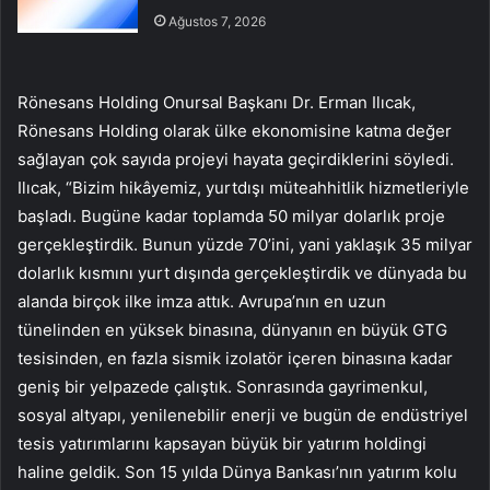
Ağustos 7, 2026
Rönesans Holding Onursal Başkanı Dr. Erman Ilıcak,
Rönesans Holding olarak ülke ekonomisine katma değer
sağlayan çok sayıda projeyi hayata geçirdiklerini söyledi.
Ilıcak, “Bizim hikâyemiz, yurtdışı müteahhitlik hizmetleriyle
başladı. Bugüne kadar toplamda 50 milyar dolarlık proje
gerçekleştirdik. Bunun yüzde 70’ini, yani yaklaşık 35 milyar
dolarlık kısmını yurt dışında gerçekleştirdik ve dünyada bu
alanda birçok ilke imza attık. Avrupa’nın en uzun
tünelinden en yüksek binasına, dünyanın en büyük GTG
tesisinden, en fazla sismik izolatör içeren binasına kadar
geniş bir yelpazede çalıştık. Sonrasında gayrimenkul,
sosyal altyapı, yenilenebilir enerji ve bugün de endüstriyel
tesis yatırımlarını kapsayan büyük bir yatırım holdingi
haline geldik. Son 15 yılda Dünya Bankası’nın yatırım kolu