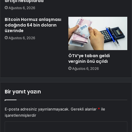
artışlı hesaplarda
Ağustos 6, 2026
Bitcoin Hormuz anlaşması
odağında 64 bin doların
üzerinde
Ağustos 6, 2026
ÖTV’ye taban geldi
verginin önü açıldı
Ağustos 6, 2026
Bir yanıt yazın
E-posta adresiniz yayınlanmayacak.
Gerekli alanlar
*
ile
işaretlenmişlerdir
Y