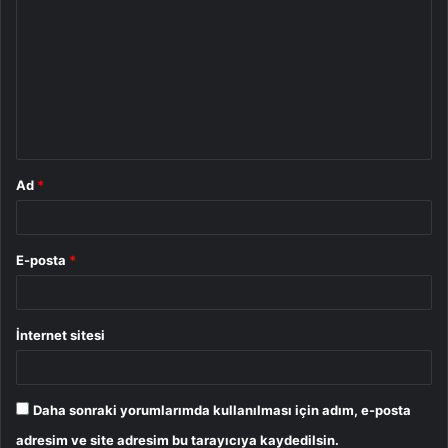
o
r
u
m
*
Ad
*
E-posta
*
İnternet sitesi
Daha sonraki yorumlarımda kullanılması için adım, e-posta
adresim ve site adresim bu tarayıcıya kaydedilsin.