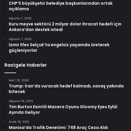
CHP’li büyükşehir belediye başkanlarından ortak
açıklama
Ağustos 7, 2026
Kuru meyve sektörü 2 milyar dolar ihracat hedefi için
Ankara’dan destek istedi
Ağustos 7, 2026
İzmir Efes Selçuk’ta engelsiz yaşamda üreterek
güçleniyorlar
Rastgele Haberler
Mart 20, 2026
Trump: İran’da vuracak hedef kalmadı, savaş yakında
bitecek
Ağustos 16, 2025
Tim Burton Esintili Macera Oyunu Gloomy Eyes Eylül
Ayında Geliyor
Aralık 18, 2025
Manisa’da Trafik Denetimi: 748 Araç Ceza Aldı