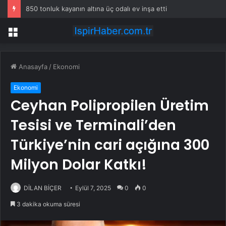
850 tonluk kayanın altına üç odalı ev inşa etti
Menü
Anasayfa
/
Ekonomi
Ekonomi
Ceyhan Polipropilen Üretim
Tesisi ve Terminali’den
Türkiye’nin cari açığına 300
Milyon Dolar Katkı!
DİLAN BİÇER
Eylül 7, 2025
0
0
3 dakika okuma süresi