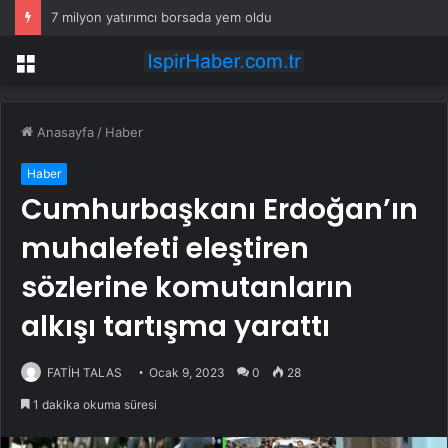
7 milyon yatırımcı borsada yem oldu
Menü
Anasayfa
/
Haber
Haber
Cumhurbaşkanı Erdoğan’ın
muhalefeti eleştiren
sözlerine komutanların
alkışı tartışma yarattı
FATİH TALAS
Ocak 9, 2023
0
28
1 dakika okuma süresi