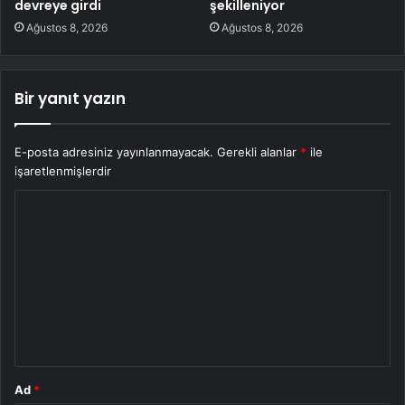
devreye girdi
şekilleniyor
Ağustos 8, 2026
Ağustos 8, 2026
Bir yanıt yazın
E-posta adresiniz yayınlanmayacak.
Gerekli alanlar
*
ile
işaretlenmişlerdir
Y
o
r
u
m
*
Ad
*