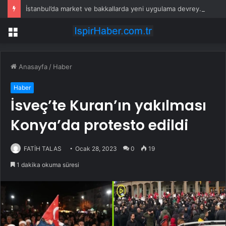
İstanbul’da market ve bakkallarda yeni uygulama devreye girdi
Menü
Anasayfa
/
Haber
Haber
İsveç’te Kuran’ın yakılması
Konya’da protesto edildi
FATİH TALAS
Ocak 28, 2023
0
19
1 dakika okuma süresi