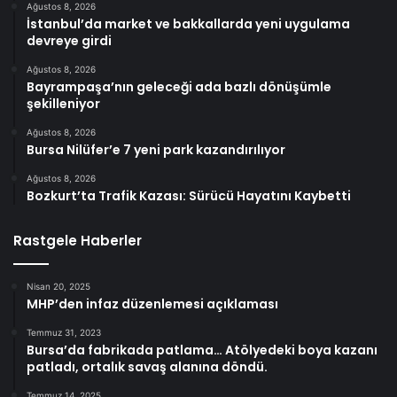
Ağustos 8, 2026
İstanbul’da market ve bakkallarda yeni uygulama
devreye girdi
Ağustos 8, 2026
Bayrampaşa’nın geleceği ada bazlı dönüşümle
şekilleniyor
Ağustos 8, 2026
Bursa Nilüfer’e 7 yeni park kazandırılıyor
Ağustos 8, 2026
Bozkurt’ta Trafik Kazası: Sürücü Hayatını Kaybetti
Rastgele Haberler
Nisan 20, 2025
MHP’den infaz düzenlemesi açıklaması
Temmuz 31, 2023
Bursa’da fabrikada patlama… Atölyedeki boya kazanı
patladı, ortalık savaş alanına döndü.
Temmuz 14, 2025