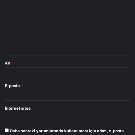
Y
o
r
u
m
*
Ad
*
E-posta
*
İnternet sitesi
Daha sonraki yorumlarımda kullanılması için adım, e-posta