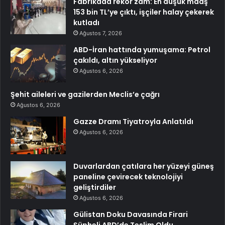
Fabrikada rekor zam: En düşük maaş
153 bin TL’ye çıktı, işçiler halay çekerek
kutladı
Ağustos 7, 2026
ABD-İran hattında yumuşama: Petrol
çakıldı, altın yükseliyor
Ağustos 6, 2026
Şehit aileleri ve gazilerden Meclis’e çağrı
Ağustos 6, 2026
Gazze Dramı Tiyatroyla Anlatıldı
Ağustos 6, 2026
Duvarlardan çatılara her yüzeyi güneş
paneline çevirecek teknolojiyi
geliştirdiler
Ağustos 6, 2026
Gülistan Doku Davasında Firari
Şüpheli ABD’de Teslim Oldu