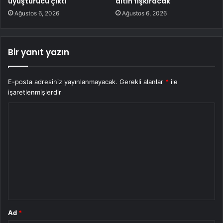
uyuşturucu çıktı
altın fışkıracak
Ağustos 6, 2026
Ağustos 6, 2026
Bir yanıt yazın
E-posta adresiniz yayınlanmayacak.
Gerekli alanlar
*
ile
işaretlenmişlerdir
Y
o
r
u
m
*
Ad
*