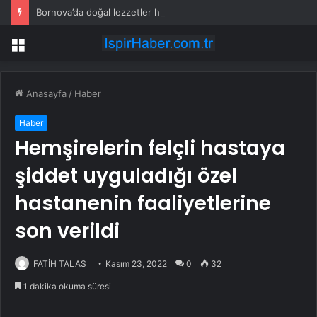
Bornova’da doğal lezzetler halkla buluşuyor
Menü
Anasayfa
/
Haber
Haber
Hemşirelerin felçli hastaya
şiddet uyguladığı özel
hastanenin faaliyetlerine
son verildi
FATİH TALAS
Kasım 23, 2022
0
32
1 dakika okuma süresi