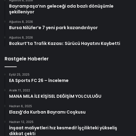
Ağustos 8, 2026
Bayrampaşa’nın geleceği ada bazlı dönüşümle
şekilleniyor
Ağustos 8, 2026
Bursa Nilüfer’e 7 yeni park kazandırılıyor
Ağustos 8, 2026
Bozkurt’ta Trafik Kazası: Sürücü Hayatını Kaybetti
Rastgele Haberler
Eylül 25, 2025
EA Sports FC 26 – İnceleme
Aralık 11, 2022
MANA MILA İLE KİŞİSEL DEĞİŞİM YOLCULUĞU
Haziran 6, 2025
Elazığ’da Kurban Bayramı Coşkusu
Haziran 12, 2025
İnşaat maliyetleri hız kesmedi! İşçilikteki yükseliş
dikkat çekti