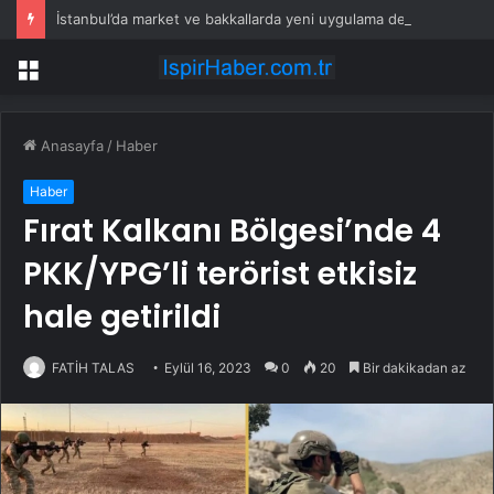
İstanbul’da market ve bakkallarda yeni uygulama devreye girdi
Menü
Anasayfa
/
Haber
Haber
Fırat Kalkanı Bölgesi’nde 4
PKK/YPG’li terörist etkisiz
hale getirildi
FATİH TALAS
Eylül 16, 2023
0
20
Bir dakikadan az