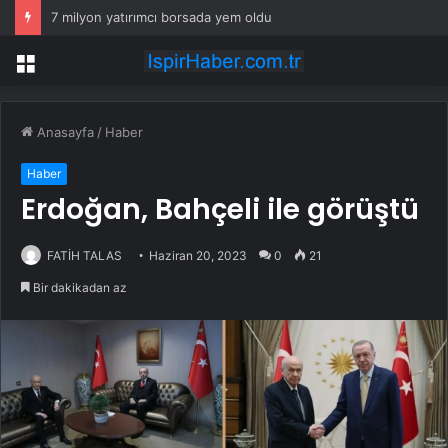
7 milyon yatırımcı borsada yem oldu
Menü
Anasayfa
/
Haber
Haber
Erdoğan, Bahçeli ile görüştü
FATİH TALAS
Haziran 20, 2023
0
21
Bir dakikadan az