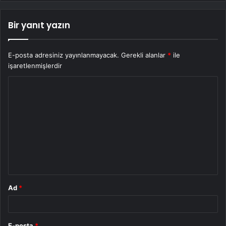
Bir yanıt yazın
E-posta adresiniz yayınlanmayacak.
Gerekli alanlar
*
ile
işaretlenmişlerdir
Y
o
r
u
m
*
Ad
*
E-posta
*