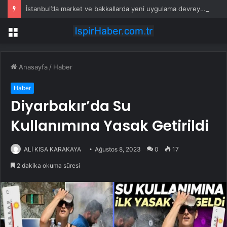
İstanbul’da market ve bakkallarda yeni uygulama devreye girdi
Menü
Anasayfa
/
Haber
Haber
Diyarbakır’da Su
Kullanımına Yasak Getirildi
ALİ KISA KARAKAYA
Ağustos 8, 2023
0
17
2 dakika okuma süresi