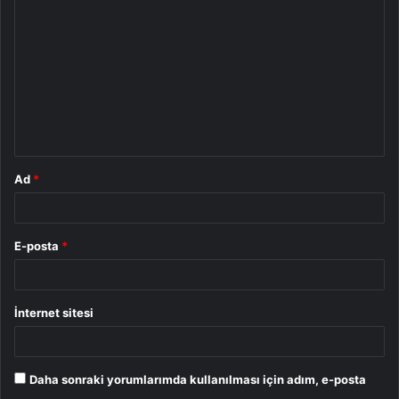
o
r
u
m
*
Ad
*
E-posta
*
İnternet sitesi
Daha sonraki yorumlarımda kullanılması için adım, e-posta