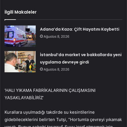
İlgili Makaleler
Adana’da Kaza: Çift Hayatını Kaybetti
Ağustos 8, 2026
İstanbul’da market ve bakkallarda yeni
uygulama devreye girdi
Ağustos 8, 2026
‘HALI YIKAMA FABRİKALARININ ÇALIŞMASINI
YASAKLAYABİLİRİZ’
Kurallara uyulmadığı takdirde su kesintilerine
gidebileceklerini belirten Tutşi, “Hortumla çevreyi yıkamak
yasak. Bunun sebebi tasarruf. Suyu israf etmemek için,