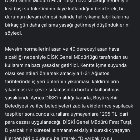
DİSKİ Genel Müdürü Fırat Tutşi, hava sıcaklığı nedeniyle
kişi başı su tüketiminin ikiye katlandığını belirterek, bu
durumun devam etmesi halinde halı yıkama fabrikalarına
birkaç gün daha çalışma yasağı getirmeyi düşündüklerini
söyledi.
Mevsim normallerini aşan ve 40 dereceyi aşan hava
sıcaklığı nedeniyle DİSK Genel Müdürlüğü tarafından su
kullanımına bazı yasaklar getirildi. Kentte içme suyunda
olası kesintileri önlemek amacıyla 1-31 Ağustos
tarihlerinde iş yeri önlerinin yıkanması, kaldırımların
yıkanması ve çevre sulamasında hortum kullanılması
yasaklandı. Ayrıca DİSK’in aldığı kararla, Büyükşehir
Belediyesi ve ilçe belediyeleri zabıta ekiplerince yapılacak
tespitler sonucunda kurallara uymayanlara 1295 TL idari
para cezası uygulanacağı, DİSKİ Genel Müdürü Fırat Tutşi,
Diyarbakır’ın küresel ısınmanın etkisiyle kuraklık yaşayan
illerden biri olduğunu belirterek, “Diyarbakır’a su