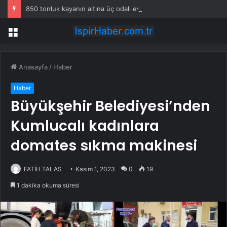
850 tonluk kayanın altına üç odalı ev inşa etti
Menü
Anasayfa
/
Haber
Haber
Büyükşehir Belediyesi’nden
Kumlucalı kadınlara
domates sıkma makinesi
FATİH TALAS
Kasım 1, 2023
0
19
1 dakika okuma süresi