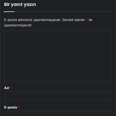
Bir yanıt yazın
E-posta adresiniz yayınlanmayacak.
Gerekli alanlar
*
ile
işaretlenmişlerdir
Y
o
r
u
m
*
Ad
*
E-posta
*