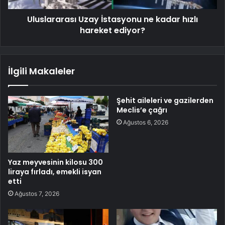
Uluslararası Uzay İstasyonu ne kadar hızlı
hareket ediyor?
İlgili Makaleler
Şehit aileleri ve gazilerden
Meclis’e çağrı
Ağustos 6, 2026
Yaz meyvesinin kilosu 300
liraya fırladı, emekli isyan
etti
Ağustos 7, 2026