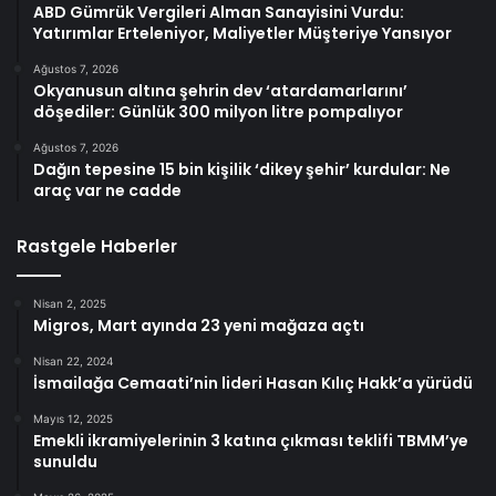
ABD Gümrük Vergileri Alman Sanayisini Vurdu:
Yatırımlar Erteleniyor, Maliyetler Müşteriye Yansıyor
Ağustos 7, 2026
Okyanusun altına şehrin dev ‘atardamarlarını’
döşediler: Günlük 300 milyon litre pompalıyor
Ağustos 7, 2026
Dağın tepesine 15 bin kişilik ‘dikey şehir’ kurdular: Ne
araç var ne cadde
Rastgele Haberler
Nisan 2, 2025
Migros, Mart ayında 23 yeni mağaza açtı
Nisan 22, 2024
İsmailağa Cemaati’nin lideri Hasan Kılıç Hakk’a yürüdü
Mayıs 12, 2025
Emekli ikramiyelerinin 3 katına çıkması teklifi TBMM’ye
sunuldu