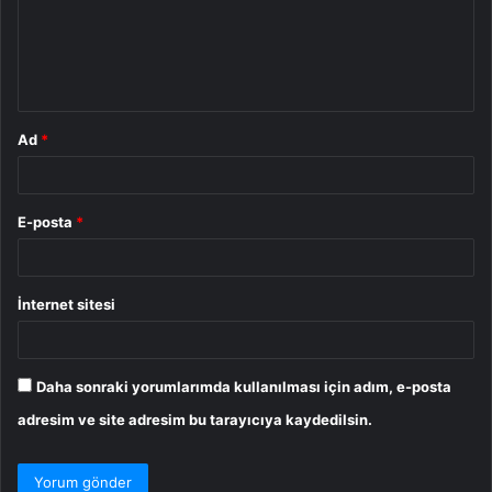
u
m
*
Ad
*
E-posta
*
İnternet sitesi
Daha sonraki yorumlarımda kullanılması için adım, e-posta
adresim ve site adresim bu tarayıcıya kaydedilsin.