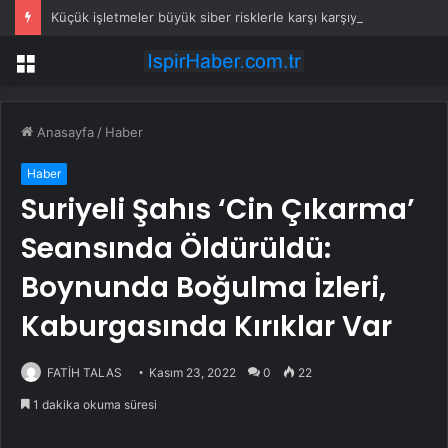
Küçük işletmeler büyük siber risklerle karşı karşıya
Menü
Anasayfa
/
Haber
Haber
Suriyeli Şahıs ‘Cin Çıkarma’
Seansında Öldürüldü:
Boynunda Boğulma İzleri,
Kaburgasında Kırıklar Var
FATİH TALAS
Kasım 23, 2022
0
22
1 dakika okuma süresi