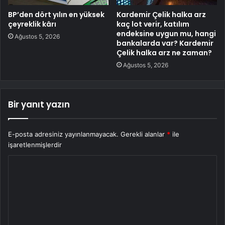
BP’den dört yılın en yüksek
Kardemir Çelik halka arz
çeyreklik kârı
kaç lot verir, katılım
endeksine uygun mu, hangi
Ağustos 5, 2026
bankalarda var? Kardemir
Çelik halka arz ne zaman?
Ağustos 5, 2026
Bir yanıt yazın
E-posta adresiniz yayınlanmayacak.
Gerekli alanlar
*
ile
işaretlenmişlerdir
Y
o
r
u
m