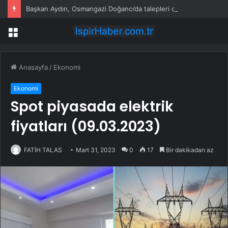
Başkan Aydın, Osmangazi Doğancı’da talepleri dinledi
Menü
Anasayfa
/
Ekonomi
Ekonomi
Spot piyasada elektrik
fiyatları (09.03.2023)
FATİH TALAS
Mart 31, 2023
0
17
Bir dakikadan az