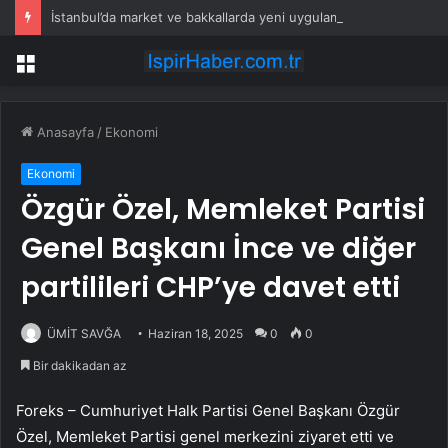
İstanbul’da market ve bakkallarda yeni uygulama devreye girdi
Menü
Anasayfa
/
Ekonomi
Ekonomi
Özgür Özel, Memleket Partisi
Genel Başkanı İnce ve diğer
partilileri CHP’ye davet etti
ÜMİT SAVĞA
Haziran 18, 2025
0
0
Bir dakikadan az
Foreks – Cumhuriyet Halk Partisi Genel Başkanı Özgür
Özel, Memleket Partisi genel merkezini ziyaret etti ve