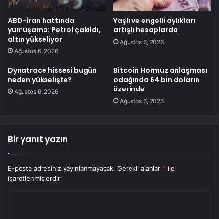
ABD-İran hattında
Yaşlı ve engelli aylıkları
yumuşama: Petrol çakıldı,
artışlı hesaplarda
altın yükseliyor
Ağustos 6, 2026
Ağustos 6, 2026
Dynatrace hissesi bugün
Bitcoin Hormuz anlaşması
neden yükselişte?
odağında 64 bin doların
üzerinde
Ağustos 6, 2026
Ağustos 6, 2026
Bir yanıt yazın
E-posta adresiniz yayınlanmayacak.
Gerekli alanlar
*
ile
işaretlenmişlerdir
Y
o