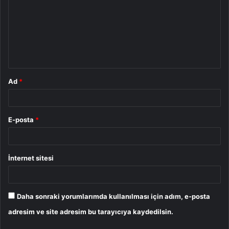
r
u
m
*
Ad
*
E-posta
*
İnternet sitesi
Daha sonraki yorumlarımda kullanılması için adım, e-posta
adresim ve site adresim bu tarayıcıya kaydedilsin.