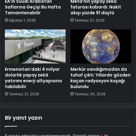
EA’in Suudi Arabistan
Meta’nın yapay zeka
Saflarına Geçişi Bu Hafta
faturası kabardı: Nakit
Tamamlanabilir
akışı yüzde 91 düştü
Ağustos 1, 2026
Temmuz 31, 2026
Ermenistan’daki 4 milyar
Merkür sandığımızdan da
dolarlık yapay zekâ
tuhaf çıktı: Yıllardır gözden
yatırımı enerji altyapısına
kaçan radyasyon kuşağı
takılabilir
bulundu
Temmuz 31, 2026
Temmuz 30, 2026
Bir yanıt yazın
E-posta adresiniz yayınlanmayacak.
Gerekli alanlar
*
ile