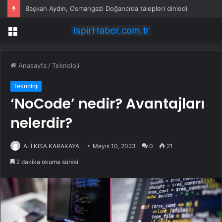
Başkan Aydın, Osmangazi Doğancı’da talepleri dinledi
Menü
Anasayfa
/
Teknoloji
Teknoloji
‘NoCode’ nedir? Avantajları
nelerdir?
ALİ KISA KARAKAYA
Mayıs 10, 2023
0
21
2 dakika okuma süresi