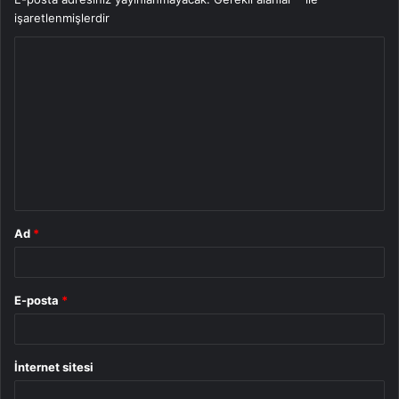
işaretlenmişlerdir
Y
o
r
u
m
*
Ad
*
E-posta
*
İnternet sitesi