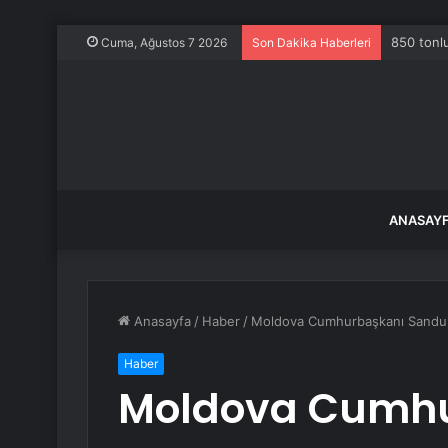
850 tonlu
Cuma, Ağustos 7 2026
Son Dakika Haberleri
ANASAY
Anasayfa
/
Haber
/
Moldova Cumhurbaşkanı Sandu, 
Haber
Moldova Cumhu