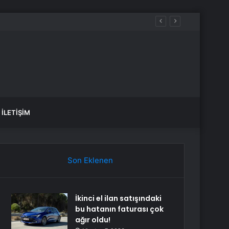
İLETIŞIM
Son Eklenen
İkinci el ilan satışındaki
bu hatanın faturası çok
ağır oldu!