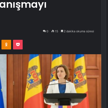
yanışmayı
0
15
2 dakika okuma süresi
VKontakte
Odnoklassniki
Pocket