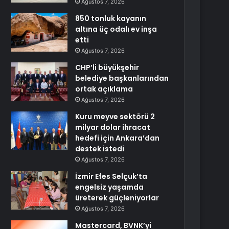
Ağustos 7, 2026
850 tonluk kayanın
altına üç odalı ev inşa
etti
Ağustos 7, 2026
CHP’li büyükşehir
belediye başkanlarından
ortak açıklama
Ağustos 7, 2026
Kuru meyve sektörü 2
milyar dolar ihracat
hedefi için Ankara’dan
destek istedi
Ağustos 7, 2026
İzmir Efes Selçuk’ta
engelsiz yaşamda
üreterek güçleniyorlar
Ağustos 7, 2026
Mastercard, BVNK’yi