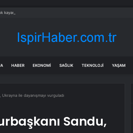
k kayanın altına üç odalı ev inşa etti
FA
HABER
EKONOMI
SAĞLIK
TEKNOLOJI
YAŞAM
Ukrayna ile dayanışmayı vurguladı
rbaşkanı Sandu,