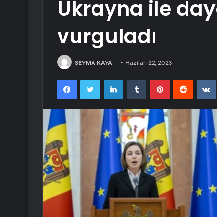
Ukrayna ile da
vurguladı
ŞEYMA KAYA
Haziran 22, 2023
Facebook
Twitter
LinkedIn
Tumblr
Pinterest
Reddit