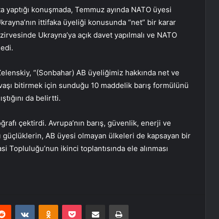
ışta yaptığı konuşmada, Temmuz ayında NATO üyesi
Ukrayna’nın ittifaka üyeliği konusunda “net” bir karar
TO zirvesinde Ukrayna’ya açık davet yapılmalı ve NATO
dedi.
Zelenskiy, “(Sonbahar) AB üyeliğimiz hakkında net ve
savaşı bitirmek için sunduğu 10 maddelik barış formülünü
ştığını da belirtti.
ğrafı çektirdi. Avrupa’nın barış, güvenlik, enerji ve
 güçlüklerin, AB üyesi olmayan ülkeleri de kapsayan bir
asi Topluluğu’nun ikinci toplantısında ele alınması
erest
Reddit
VKontakte
Odnoklassniki
Pocket
E-Posta ile paylaş
Yazdır