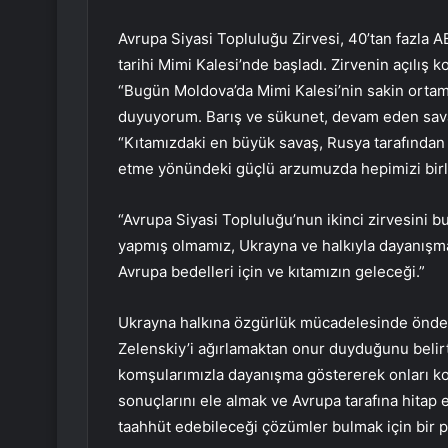
Avrupa Siyasi Topluluğu Zirvesi, 40’tan fazla A
tarihi Mimi Kalesi’nde başladı. Zirvenin açıl
“Bugün Moldova’da Mimi Kalesi’nin sakin ortam
duyuyorum. Barış ve sükunet, devam eden savaş
“Kıtamızdaki en büyük savaş, Rusya tarafından b
etme yönündeki güçlü arzumuzda hepimizi birle
“Avrupa Siyasi Topluluğu’nun ikinci zirvesini 
yapmış olmamız, Ukrayna ve halkıyla dayanışmamı
Avrupa bedelleri için ve kıtamızın geleceği.”
Ukrayna halkına özgürlük mücadelesinde önde
Zelenskiy’i ağırlamaktan onur duyduğunu belirt
komşularımızla dayanışma göstererek onları kon
sonuçlarını ele almak ve Avrupa tarafına hitap 
taahhüt edebileceği çözümler bulmak için bir pl