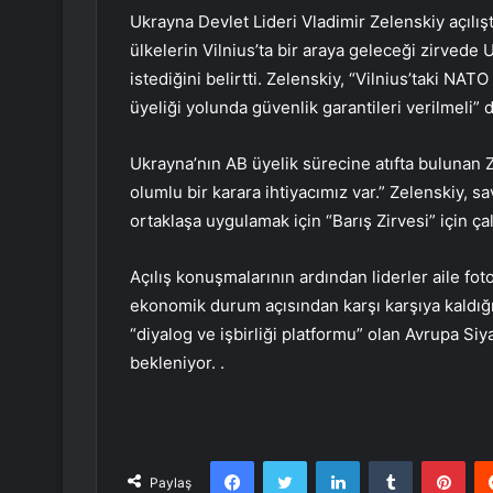
Ukrayna Devlet Lideri Vladimir Zelenskiy açıl
ülkelerin Vilnius’ta bir araya geleceği zirvede 
istediğini belirtti. Zelenskiy, “Vilnius’taki NA
üyeliği yolunda güvenlik garantileri verilmeli” 
Ukrayna’nın AB üyelik sürecine atıfta bulunan 
olumlu bir karara ihtiyacımız var.” Zelenskiy, 
ortaklaşa uygulamak için “Barış Zirvesi” için çalı
Açılış konuşmalarının ardından liderler aile foto
ekonomik durum açısından karşı karşıya kaldığı
“diyalog ve işbirliği platformu” olan Avrupa Siy
bekleniyor. .
Facebook
Twitter
LinkedIn
Tumblr
Pint
Paylaş