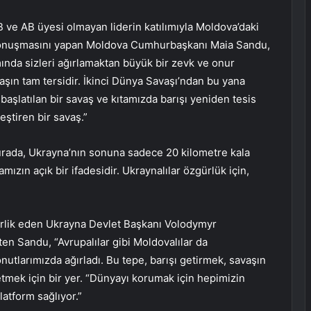
B ve AB üyesi olmayan liderin katılımıyla Moldova’daki
ış konuşmasını yapan Moldova Cumhurbaşkanı Maia Sandu,
ında sizleri ağırlamaktan büyük bir zevk ve onur
ın tam tersidir. İkinci Dünya Savaşı’ndan bu yana
aşlatılan bir savaş ve kıtamızda barışı yeniden tesis
ştiren bir savaş.”
burada, Ukrayna’nın sonuna sadece 20 kilometre kala
zın açık bir ifadesidir. Ukraynalılar özgürlük için,
rlik eden Ukrayna Devlet Başkanı Volodymyr
en Sandu, “Avrupalılar gibi Moldovalılar da
utlarımızda ağırladı. Bu tepe, barışı getirmek, savaşın
etmek için bir yer. “Dünyayı korumak için hepimizin
atform sağlıyor.”