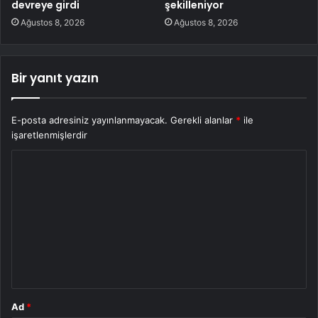
devreye girdi
şekilleniyor
Ağustos 8, 2026
Ağustos 8, 2026
Bir yanıt yazın
E-posta adresiniz yayınlanmayacak.
Gerekli alanlar
*
ile
işaretlenmişlerdir
Y
o
r
u
m
*
Ad
*