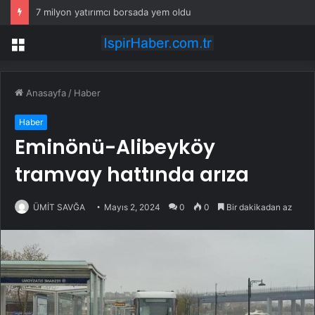
7 milyon yatırımcı borsada yem oldu
Menü
Anasayfa
/
Haber
Haber
Eminönü-Alibeyköy
tramvay hattında arıza
ÜMİT SAVĞA
Mayıs 2, 2024
0
0
Bir dakikadan az