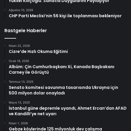
Yüksel Kılıçoğlu: Sanatla Duygularını Paylaşıyor
Ağustos 10, 2026
CHP Parti Meclisi’nin 56 kişi ile toplanması bekleniyor
Rastgele Haberler
Nisan 22, 2026
Cizre’de Hızlı Okuma Eğitimi
Ocak 18, 2026
Albüm: Çin Cumhurbaşkanı Xi, Kanada Başbakanı
Carney ile Görüştü
Temmuz 13, 2025
Senato komitesi savunma tasarısında Ukrayna için
500 milyon dolar onayladı
Mayıs 13, 2025
İstanbul güne depremle uyandı, Ahmet Ercan’dan AFAD
ve Kandilli’ye net uyarı
Nisan 1, 2026
Gebze köylerinde 125 milyonluk dev çalışma