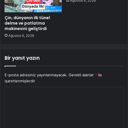
Ağustos 6, 2026
Çin, dünyanın ilk tünel
delme ve patlatma
makinesini geliştirdi
Ağustos 6, 2026
Bir yanıt yazın
E-posta adresiniz yayınlanmayacak.
Gerekli alanlar
*
ile
işaretlenmişlerdir
Y
o
r
u
m