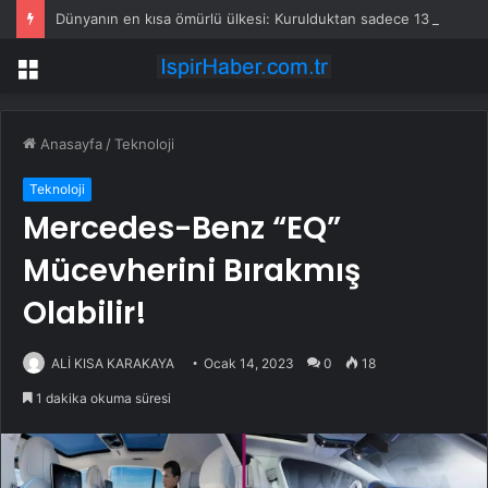
Dünyanın en kısa ömürlü ülkesi: Kurulduktan sadece 13 saat sonra tarihe karıştı
Menü
Anasayfa
/
Teknoloji
Teknoloji
Mercedes-Benz “EQ”
Mücevherini Bırakmış
Olabilir!
ALİ KISA KARAKAYA
Ocak 14, 2023
0
18
1 dakika okuma süresi