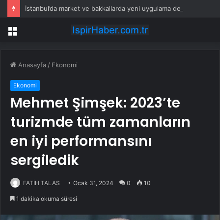
İstanbul’da market ve bakkallarda yeni uygulama devreye girdi
Menü
Anasayfa
/
Ekonomi
Ekonomi
Mehmet Şimşek: 2023’te
turizmde tüm zamanların
en iyi performansını
sergiledik
FATİH TALAS
Ocak 31, 2024
0
10
1 dakika okuma süresi