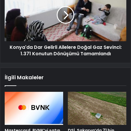
Konya'da Dar Gelirli Ailelere Doğal Gaz Sevinci:
1.371 Konutun Dönüşümü Tamamlandı
İlgili Makaleler
Mastercard, BVNK’yi satın
DSİ, Sakarya’da 71 bin