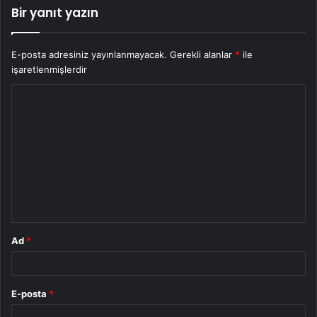
Bir yanıt yazın
E-posta adresiniz yayınlanmayacak.
Gerekli alanlar
*
ile
işaretlenmişlerdir
Y
o
r
u
m
*
Ad
*
E-posta
*