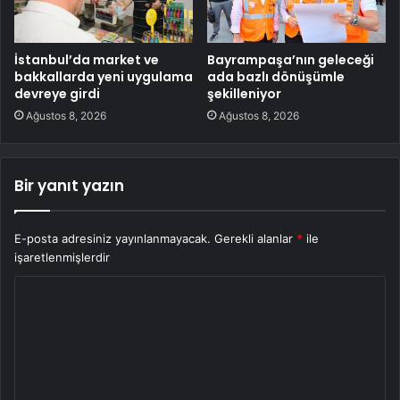
İstanbul’da market ve
Bayrampaşa’nın geleceği
bakkallarda yeni uygulama
ada bazlı dönüşümle
devreye girdi
şekilleniyor
Ağustos 8, 2026
Ağustos 8, 2026
Bir yanıt yazın
E-posta adresiniz yayınlanmayacak.
Gerekli alanlar
*
ile
işaretlenmişlerdir
Y
o
r
u
m