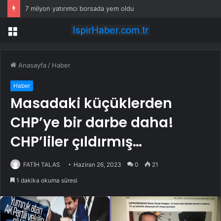
7 milyon yatırımcı borsada yem oldu
Menü
Anasayfa
/
Haber
Haber
Masadaki küçüklerden
CHP’ye bir darbe daha!
CHP’liler çıldırmış…
FATİH TALAS
Haziran 26, 2023
0
21
1 dakika okuma süresi