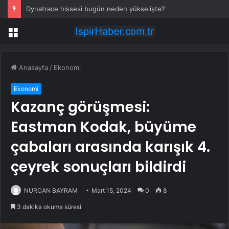
Dynatrace hissesi bugün neden yükselişte?
Menü
Anasayfa
/
Ekonomi
Ekonomi
Kazanç görüşmesi:
Eastman Kodak, büyüme
çabaları arasında karışık 4.
çeyrek sonuçları bildirdi
NURCAN BAYRAM
Mart 15, 2024
0
8
3 dakika okuma süresi