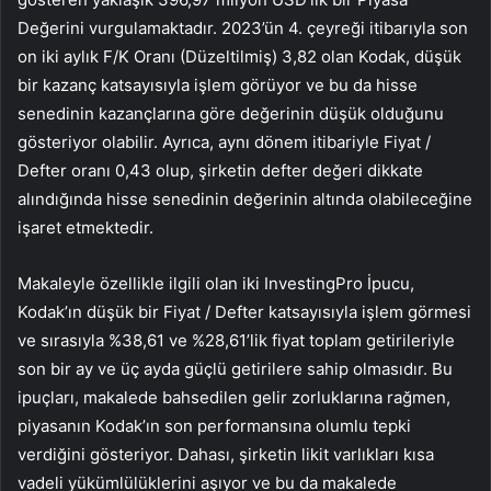
Değerini vurgulamaktadır. 2023’ün 4. çeyreği itibarıyla son
on iki aylık F/K Oranı (Düzeltilmiş) 3,82 olan Kodak, düşük
bir kazanç katsayısıyla işlem görüyor ve bu da hisse
senedinin kazançlarına göre değerinin düşük olduğunu
gösteriyor olabilir. Ayrıca, aynı dönem itibariyle Fiyat /
Defter oranı 0,43 olup, şirketin defter değeri dikkate
alındığında hisse senedinin değerinin altında olabileceğine
işaret etmektedir.
Makaleyle özellikle ilgili olan iki InvestingPro İpucu,
Kodak’ın düşük bir Fiyat / Defter katsayısıyla işlem görmesi
ve sırasıyla %38,61 ve %28,61’lik fiyat toplam getirileriyle
son bir ay ve üç ayda güçlü getirilere sahip olmasıdır. Bu
ipuçları, makalede bahsedilen gelir zorluklarına rağmen,
piyasanın Kodak’ın son performansına olumlu tepki
verdiğini gösteriyor. Dahası, şirketin likit varlıkları kısa
vadeli yükümlülüklerini aşıyor ve bu da makalede