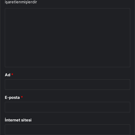
işaretlenmişlerdir
Y
o
r
u
m
*
Ad
*
E-posta
*
İnternet sitesi