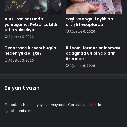
ABD-İran hattında
Yaşlı ve engelli aylıkları
yumuşama: Petrol çakıldı,
artışlı hesaplarda
altın yükseliyor
Ağustos 6, 2026
Ağustos 6, 2026
Dynatrace hissesi bugün
Bitcoin Hormuz anlaşması
neden yükselişte?
odağında 64 bin doların
üzerinde
Ağustos 6, 2026
Ağustos 6, 2026
Bir yanıt yazın
E-posta adresiniz yayınlanmayacak.
Gerekli alanlar
*
ile
işaretlenmişlerdir
Y