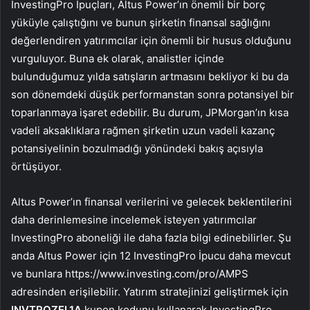
InvestingPro İpuçları, Altus Power’ın önemli bir borç
yüküyle çalıştığını ve bunun şirketin finansal sağlığını
değerlendiren yatırımcılar için önemli bir husus olduğunu
vurguluyor. Buna ek olarak, analistler içinde
bulunduğumuz yılda satışların artmasını bekliyor ki bu da
son dönemdeki düşük performanstan sonra potansiyel bir
toparlanmaya işaret edebilir. Bu durum, JPMorgan’ın kısa
vadeli aksaklıklara rağmen şirketin uzun vadeli kazanç
potansiyelinin bozulmadığı yönündeki bakış açısıyla
örtüşüyor.
Altus Power’ın finansal verilerini ve gelecek beklentilerini
daha derinlemesine incelemek isteyen yatırımcılar
InvestingPro aboneliği ile daha fazla bilgi edinebilirler. Şu
anda Altus Power için 12 InvestingPro İpucu daha mevcut
ve bunlara https://www.investing.com/pro/AMPS
adresinden erişilebilir. Yatırım stratejinizi geliştirmek için
INVTROZEL1A
kupon kodunu kullanarak InvestingPro