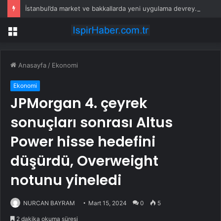
İstanbul’da market ve bakkallarda yeni uygulama devreye girdi
Menü
Anasayfa
/
Ekonomi
Ekonomi
JPMorgan 4. çeyrek
sonuçları sonrası Altus
Power hisse hedefini
düşürdü, Overweight
notunu yineledi
NURCAN BAYRAM
Mart 15, 2024
0
5
2 dakika okuma süresi