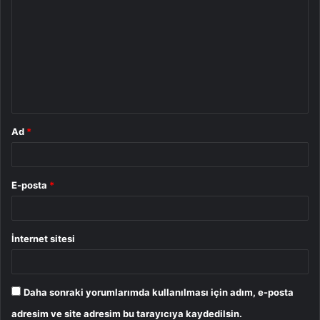
o
r
u
m
*
Ad
*
E-posta
*
İnternet sitesi
Daha sonraki yorumlarımda kullanılması için adım, e-posta
adresim ve site adresim bu tarayıcıya kaydedilsin.