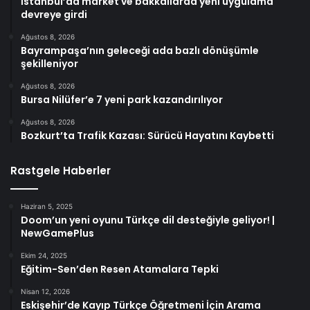
İstanbul’da market ve bakkallarda yeni uygulama
devreye girdi
Ağustos 8, 2026
Bayrampaşa’nın geleceği ada bazlı dönüşümle
şekilleniyor
Ağustos 8, 2026
Bursa Nilüfer’e 7 yeni park kazandırılıyor
Ağustos 8, 2026
Bozkurt’ta Trafik Kazası: Sürücü Hayatını Kaybetti
Rastgele Haberler
Haziran 5, 2025
Doom’un yeni oyunu Türkçe dil desteğiyle geliyor! |
NewGamePlus
Ekim 24, 2025
Eğitim-Sen’den Resen Atamalara Tepki
Nisan 12, 2026
Eskişehir’de Kayıp Türkçe Öğretmeni İçin Arama