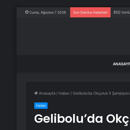
850 tonlu
Cuma, Ağustos 7 2026
Son Dakika Haberleri
ANASAY
Anasayfa
/
Haber
/
Gelibolu’da Okçuluk İl Şampiyon
Haber
Gelibolu’da Okçu