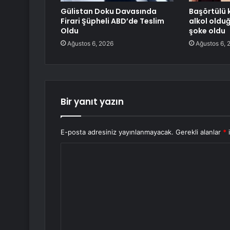
Gülistan Doku Davasında
Başörtülü k
Firari Şüpheli ABD’de Teslim
alkol oldu
Oldu
şoke oldu
Ağustos 6, 2026
Ağustos 6, 
Bir yanıt yazın
E-posta adresiniz yayınlanmayacak.
Gerekli alanlar
*
i
Y
o
r
u
m
*