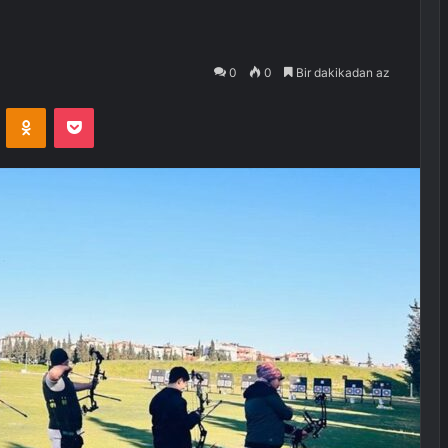
0
0
Bir dakikadan az
VKontakte
Odnoklassniki
Pocket