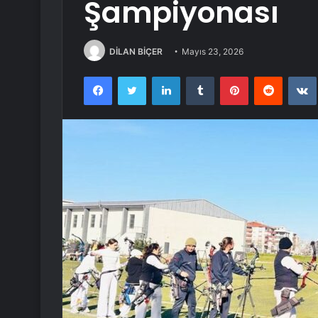
Şampiyonası
DİLAN BİÇER
Mayıs 23, 2026
Facebook
Twitter
LinkedIn
Tumblr
Pinterest
Reddit