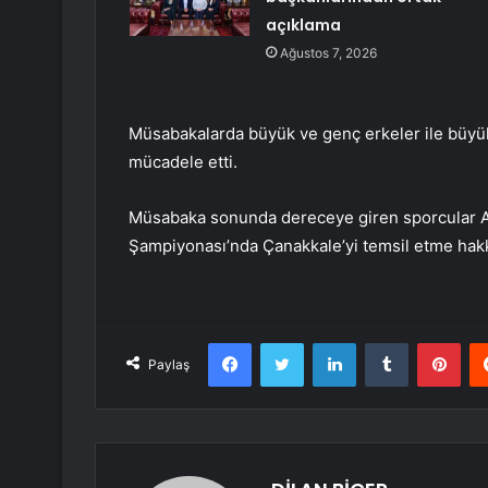
açıklama
Ağustos 7, 2026
Müsabakalarda büyük ve genç erkeler ile büyük
mücadele etti.
Müsabaka sonunda dereceye giren sporcular An
Şampiyonası’nda Çanakkale’yi temsil etme hakk
Facebook
Twitter
LinkedIn
Tumblr
Pint
Paylaş