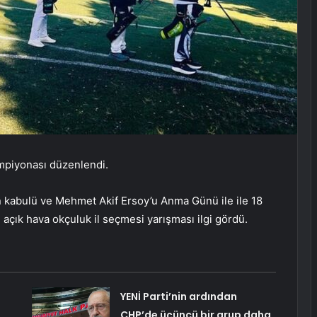
ampiyonası düzenlendi.
ın kabulü ve Mehmet Akif Ersoy’u Anma Günü ile ile 18
çık hava okçuluk il seçmesi yarışması ilgi gördü.
YENİ Parti’nin ardından
CHP’de üçüncü bir grup daha