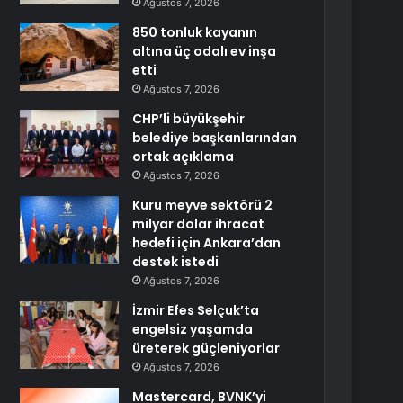
Ağustos 7, 2026
850 tonluk kayanın
altına üç odalı ev inşa
etti
Ağustos 7, 2026
CHP’li büyükşehir
belediye başkanlarından
ortak açıklama
Ağustos 7, 2026
Kuru meyve sektörü 2
milyar dolar ihracat
hedefi için Ankara’dan
destek istedi
Ağustos 7, 2026
İzmir Efes Selçuk’ta
engelsiz yaşamda
üreterek güçleniyorlar
Ağustos 7, 2026
Mastercard, BVNK’yi