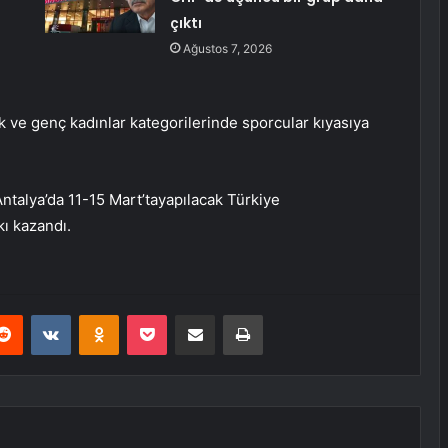
çıktı
Ağustos 7, 2026
 ve genç kadınlar kategorilerinde sporcular kıyasıya
talya’da 11-15 Mart’tayapılacak Türkiye
ı kazandı.
erest
Reddit
VKontakte
Odnoklassniki
Pocket
E-Posta ile paylaş
Yazdır