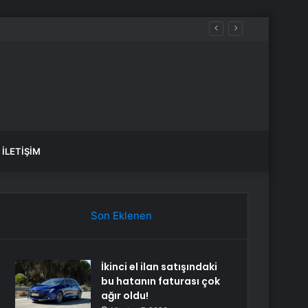
İLETIŞIM
Son Eklenen
İkinci el ilan satışındaki
bu hatanın faturası çok
ağır oldu!