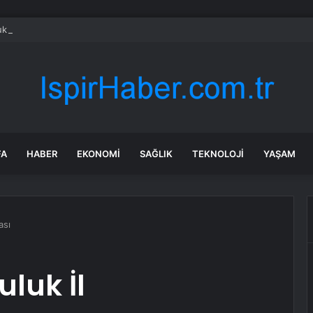
k kayanın altına üç odalı ev inşa etti
FA
HABER
EKONOMI
SAĞLIK
TEKNOLOJI
YAŞAM
ası
luk İl