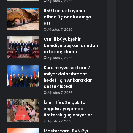
Ağustos 7, 2026
850 tonluk kayanın
altına üç odalı ev inşa
etti
Ağustos 7, 2026
CHP’li büyükşehir
belediye başkanlarından
ortak açıklama
Ağustos 7, 2026
Kuru meyve sektörü 2
milyar dolar ihracat
hedefi için Ankara’dan
destek istedi
Ağustos 7, 2026
İzmir Efes Selçuk’ta
engelsiz yaşamda
üreterek güçleniyorlar
Ağustos 7, 2026
Mastercard, BVNK’yi