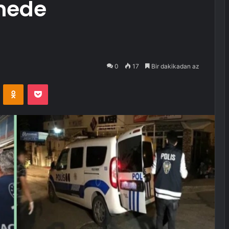
nede
0
17
Bir dakikadan az
VKontakte
Odnoklassniki
Pocket