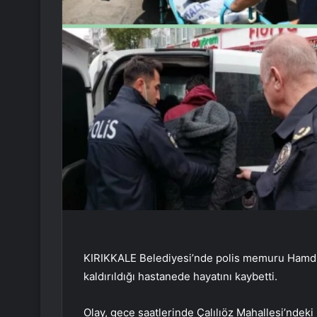
KIRIKKALE Belediyesi’nde polis memuru Hamdi Bi
kaldırıldığı hastanede hayatını kaybetti.
Olay, gece saatlerinde Çalılıöz Mahallesi’ndek