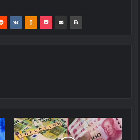
erest
Reddit
VKontakte
Odnoklassniki
Pocket
E-Posta ile paylaş
Yazdır