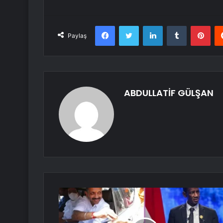
Facebook
Twitter
LinkedIn
Tumblr
Pint
Paylaş
ABDULLATİF GÜLŞAN