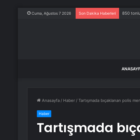
850 tonlu
Cuma, Ağustos 7 2026
Son Dakika Haberleri
ANASAY
Anasayfa
/
Haber
/
Tartışmada bıçaklanan polis me
Haber
Tartışmada bıç