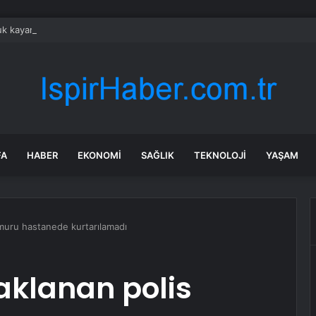
k kayanın altına üç odalı ev inşa etti
FA
HABER
EKONOMI
SAĞLIK
TEKNOLOJI
YAŞAM
muru hastanede kurtarılamadı
aklanan polis