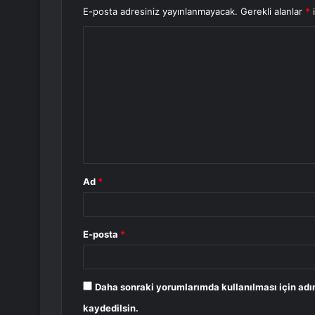
E-posta adresiniz yayınlanmayacak.
Gerekli alanlar
*
i
Y
o
r
u
m
*
Ad
*
E-posta
*
Daha sonraki yorumlarımda kullanılması için adı
kaydedilsin.