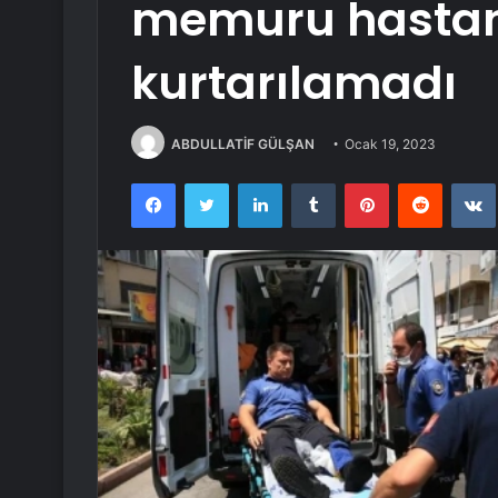
memuru hasta
kurtarılamadı
ABDULLATİF GÜLŞAN
Ocak 19, 2023
Facebook
Twitter
LinkedIn
Tumblr
Pinterest
Reddit