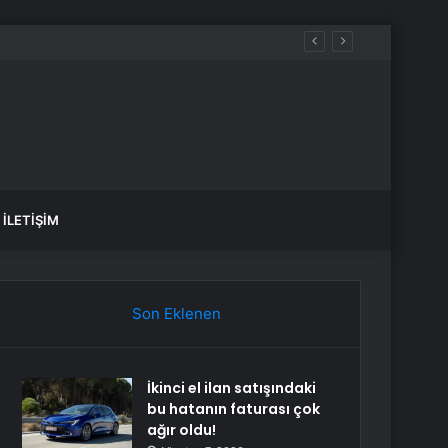
İLETIŞIM
Son Eklenen
İkinci el ilan satışındaki
bu hatanın faturası çok
ağır oldu!