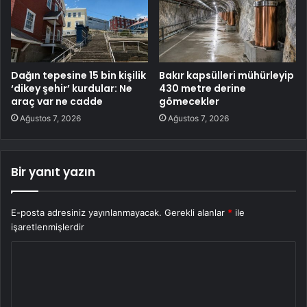
Dağın tepesine 15 bin kişilik
Bakır kapsülleri mühürleyip
‘dikey şehir’ kurdular: Ne
430 metre derine
araç var ne cadde
gömecekler
Ağustos 7, 2026
Ağustos 7, 2026
Bir yanıt yazın
E-posta adresiniz yayınlanmayacak.
Gerekli alanlar
*
ile
işaretlenmişlerdir
Y
o
r