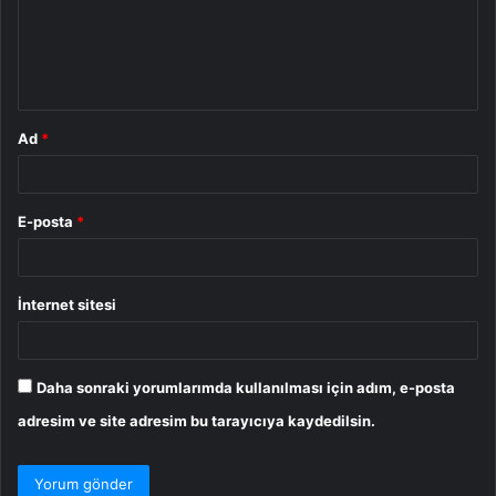
u
m
*
Ad
*
E-posta
*
İnternet sitesi
Daha sonraki yorumlarımda kullanılması için adım, e-posta
adresim ve site adresim bu tarayıcıya kaydedilsin.