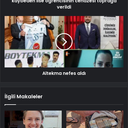
kaybeden lise öğrencisinin cenazesi toprağa
verildi
Altekma nefes aldı
İlgili Makaleler