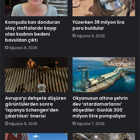
Komşuda kan donduran
Yüzerken 38 milyon lira
olay: Haftalardır kayıp
para buldular
olan kadının bedeni
Ağustos 9, 2026
bavuldan çıktı
Ağustos 9, 2026
Avrupa’yı dehşete düşüren
Okyanusun altına şehrin
görüntülerden sonra
dev ‘atardamarlarını’
‘İspanya Schengen’den
döşediler: Günlük 300
çıkartılsın’ önerisi
milyon litre pompalıyor
Ağustos 8, 2026
Ağustos 7, 2026