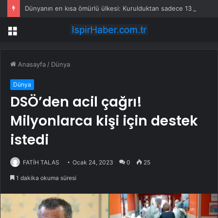
Dünyanın en kısa ömürlü ülkesi: Kurulduktan sadece 13 saat sonra tarihe karıştı
Menü
Anasayfa
/
Dünya
Dünya
DSÖ’den acil çağrı!
Milyonlarca kişi için destek
istedi
FATİH TALAS
Ocak 24, 2023
0
25
1 dakika okuma süresi