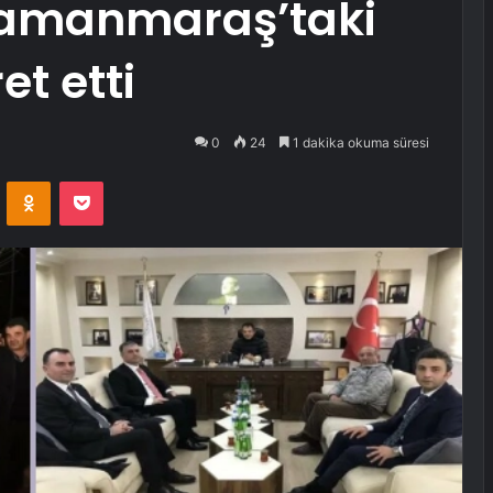
ramanmaraş’taki
et etti
0
24
1 dakika okuma süresi
VKontakte
Odnoklassniki
Pocket