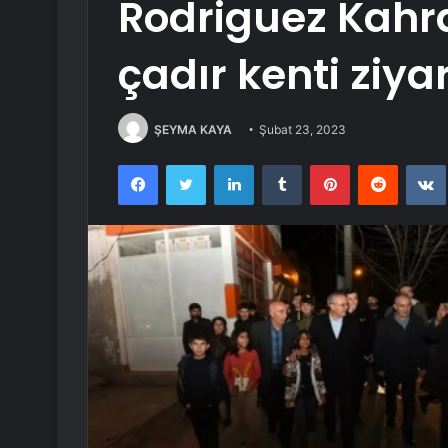
Rodriguez Kah
çadır kenti ziyar
ŞEYMA KAYA
Şubat 23, 2023
Facebook
Twitter
LinkedIn
Tumblr
Pinterest
Reddit