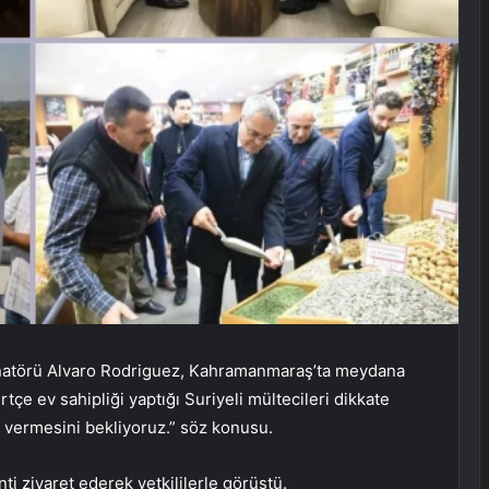
inatörü Alvaro Rodriguez, Kahramanmaraş’ta meydana
ertçe ev sahipliği yaptığı Suriyeli mültecileri dikkate
i vermesini bekliyoruz.” söz konusu.
ti ziyaret ederek yetkililerle görüştü.