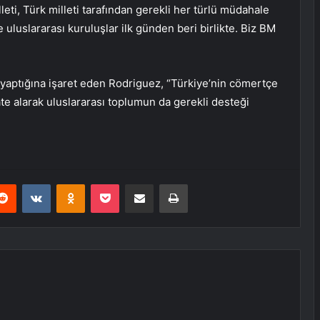
eti, Türk milleti tarafından gerekli her türlü müdahale
e uluslararası kuruluşlar ilk günden beri birlikte. Biz BM
i yaptığına işaret eden Rodriguez, “Türkiye’nin cömertçe
kate alarak uluslararası toplumun da gerekli desteği
erest
Reddit
VKontakte
Odnoklassniki
Pocket
E-Posta ile paylaş
Yazdır