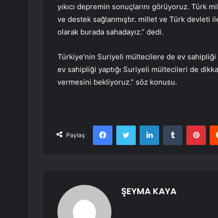
yıkıcı depremin sonuçlarını görüyoruz. Türk mill
ve destek sağlanmıştır. millet ve Türk devleti il
olarak burada sahadayız.” dedi.
Türkiye’nin Suriyeli mültecilere de ev sahipliğ
ev sahipliği yaptığı Suriyeli mültecileri de dik
vermesini bekliyoruz.” söz konusu.
Facebook
Twitter
LinkedIn
Tumblr
Pint
Paylaş
ŞEYMA KAYA