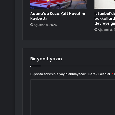
Adana’da Kaza: Çift Hayatını
İstanbul’d
Kaybetti
bakkallard
devreye gi
Ağustos 8, 2026
Ağustos 8, 
Bir yanıt yazın
E-posta adresiniz yayınlanmayacak.
Gerekli alanlar
*
i
Y
o
r
u
m