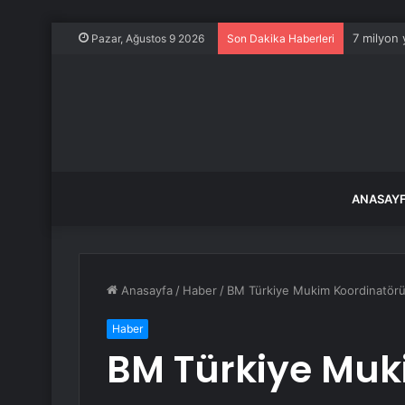
7 milyon 
Pazar, Ağustos 9 2026
Son Dakika Haberleri
ANASAY
Anasayfa
/
Haber
/
BM Türkiye Mukim Koordinatörü 
Haber
BM Türkiye Muk