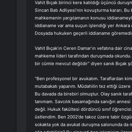
Vahit Bıçak birinci kere katıldığı üçüncü duru
Sincan Batı Adliyesi’nin kovuşturma kararı. Bu
mahkemenin yargılamanın konusu iddianameyle s
iddianame var ama suçun işlendiği yer Ankara o
Dosyada hukuken geçerli iddianame göremedi
Vahit Bıçak’ın Ceren Damar’ın vefatına dair cin
mahkeme lideri tarafından duruşmada okundu. 
bir cümle mevcut değildir” diyen sanık Bıçak ş
“Ben profesyonel bir avukatım. Taraflardan kim 
mutabakatı yaparım. Müdahilin tez ettiği üzere
Bu davada da birebiri olmuştur. Olay sanık taraf
tanımam. Savcılık basamağında sanığın annesi b
değil. Hukuk fakültesi dördüncü sınıf öğrencisi. 
üstlendim. Ben 2002’de takoz üzere tabir özgü
sokakta yok da avukat duruşma salonunda da mı