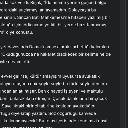
şmada söz verdi. Bıçak, “İddianame yerine geçen belge
 karardaki suçlamayı anlayamadım. Dolayısıyla bu
ınırlı. Sincan Batı Mahkemesi’ne hitaben yazılmış bir
lduğu için iddianame yetkili bir yerde hazırlanmamış.
m” diye konuştu.
ayet davasında Damar’ı amaç alarak sarf ettiği kelamları
“Okuduğunuzda ne hakaret olabilecek bir kelime ne de
öyle devam etti:
evvel gelirse, kültür anlayışım uyuşursa avukatlık
 olayın oluşuna dair şöyle söyle bu türlü söyle demem.
ından anlatılmıştır. Ben cinayeti işleyeni ve maktulü
eni bularak ikna etmiştir. Çocuk da alelade bir çocuk
Savcılıktaki birinci tabirine katıldım avukatlığını
rlüğü diye kitap yazdım. Söz özgürlüğü kahvede
 kullanamayacak? Bu telaş içerisinde kendimizi nasıl