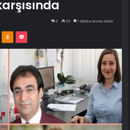
karşısında
0
35
1 dakika okuma süresi
VKontakte
Odnoklassniki
Pocket