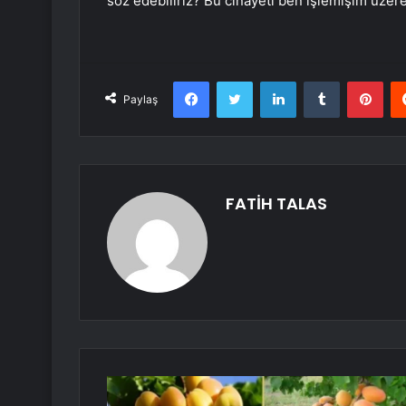
söz edebiliriz? Bu cinayeti ben işlemişim üzer
Facebook
Twitter
LinkedIn
Tumblr
Pint
Paylaş
FATİH TALAS