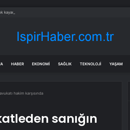
k kayanın altına üç odalı ev inşa etti
FA
HABER
EKONOMI
SAĞLIK
TEKNOLOJI
YAŞAM
avukatı hakim karşısında
katleden sanığın