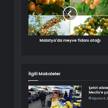
Malatya'da meyve fidanı atağı
İlgili Makaleler
Şehit ailel
Meclis’e ça
Ağustos 6, 