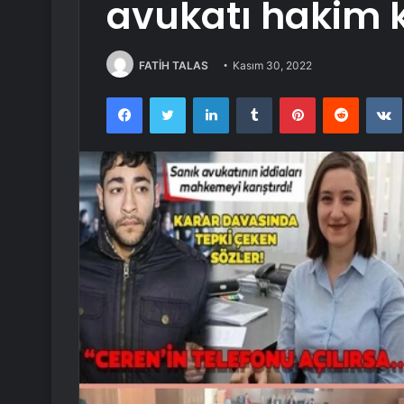
avukatı hakim 
FATİH TALAS
Kasım 30, 2022
Facebook
Twitter
LinkedIn
Tumblr
Pinterest
Reddit