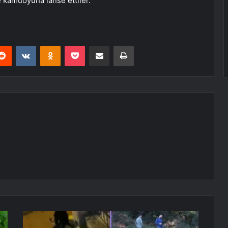
e kamuoyuna lanse ettiler.”
erest
Reddit
VKontakte
Odnoklassniki
Pocket
E-Posta ile paylaş
Yazdır