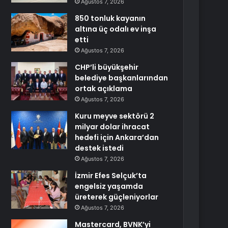
Ağustos 7, 2026
850 tonluk kayanın
altına üç odalı ev inşa
etti
Ağustos 7, 2026
CHP’li büyükşehir
belediye başkanlarından
ortak açıklama
Ağustos 7, 2026
Kuru meyve sektörü 2
milyar dolar ihracat
hedefi için Ankara’dan
destek istedi
Ağustos 7, 2026
İzmir Efes Selçuk’ta
engelsiz yaşamda
üreterek güçleniyorlar
Ağustos 7, 2026
Mastercard, BVNK’yi