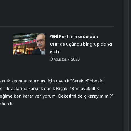
YENİ Parti’nin ardından
CHP’de üçüncü bir grup daha
çıktı
Ağustos 7, 2026
anık kısmına oturması için uyardı.“Sanık cübbesini
” itirazlarına karşılık sanık Bıçak, “Ben avukatlık
eceğime ben karar veriyorum. Ceketimi de çıkarayım mı?”
ıkardı.