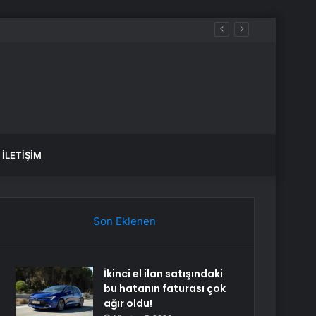
İLETIŞIM
Son Eklenen
İkinci el ilan satışındaki
bu hatanın faturası çok
ağır oldu!