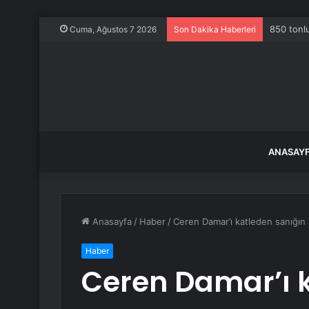
850 tonlu
Cuma, Ağustos 7 2026
Son Dakika Haberleri
ANASAY
Anasayfa
/
Haber
/
Ceren Damar’ı katleden sanığın 
Haber
Ceren Damar’ı 