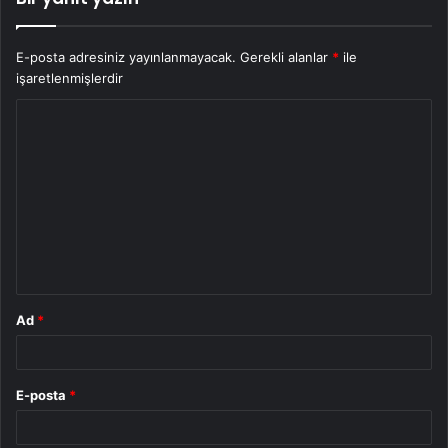
E-posta adresiniz yayınlanmayacak.
Gerekli alanlar
*
ile
işaretlenmişlerdir
Y
o
r
u
m
*
Ad
*
E-posta
*