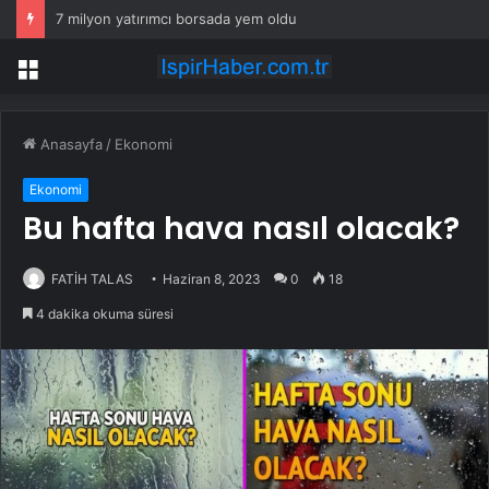
Petrol çakıldı ama beklenen olmadı! Piyasaları sarsan altın iddiası
Menü
Anasayfa
/
Ekonomi
Ekonomi
Bu hafta hava nasıl olacak?
FATİH TALAS
Haziran 8, 2023
0
18
4 dakika okuma süresi