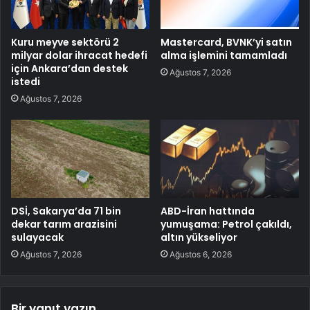
Kuru meyve sektörü 2
Mastercard, BVNK’yi satın
milyar dolar ihracat hedefi
alma işlemini tamamladı
için Ankara’dan destek
Ağustos 7, 2026
istedi
Ağustos 7, 2026
DSİ, Sakarya’da 71 bin
ABD-İran hattında
dekar tarım arazisini
yumuşama: Petrol çakıldı,
sulayacak
altın yükseliyor
Ağustos 7, 2026
Ağustos 6, 2026
Bir yanıt yazın