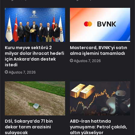
Kuru meyve sektörü 2
Mastercard, BVNK’yi satın
milyar dolar ihracat hedefi
alma işlemini tamamladı
için Ankara’dan destek
Ağustos 7, 2026
istedi
Ağustos 7, 2026
DSİ, Sakarya’da 71 bin
ABD-İran hattında
dekar tarım arazisini
yumuşama: Petrol çakıldı,
sulayacak
altın yükseliyor