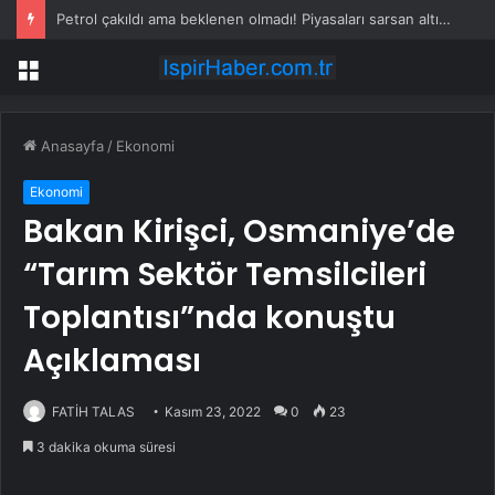
Petrol çakıldı ama beklenen olmadı! Piyasaları sarsan altın iddiası
Menü
Anasayfa
/
Ekonomi
Ekonomi
Bakan Kirişci, Osmaniye’de
“Tarım Sektör Temsilcileri
Toplantısı”nda konuştu
Açıklaması
FATİH TALAS
Kasım 23, 2022
0
23
3 dakika okuma süresi