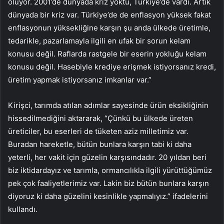
oluyor. 2001’de dünyada kriz yoktu, Türkiye’de vardı. Artık
dünyada bir kriz var. Türkiye’de de enflasyon yüksek fakat
enflasyonun yüksekliğine karşın şu anda ülkede üretimle,
tedarikle, pazarlamayla ilgili en ufak bir sorun kelam
konusu değil. Raflarda rastgele bir eserin yokluğu kelam
konusu değil. Hasebiyle krediye erişmek istiyorsanız kredi,
üretim yapmak istiyorsanız imkanlar var.”
Kirişci, tarımda atılan adımlar sayesinde ürün eksikliğinin
hissedilmediğini aktararak, “Çünkü bu ülkede üreten
üreticiler, bu eserleri de tüketen aziz milletimiz var.
Buradan hareketle, bütün bunlara karşın tabi ki daha
yeterli, her vakit için güzelin karşısındadır. 20 yıldan beri
biz iktidardayız ve tarımla, ormancılıkla ilgili yürüttüğümüz
pek çok faaliyetlerimiz var. Lakin biz bütün bunlara karşın
diyoruz ki daha güzelini kesinlikle yapmalıyız.” ifadelerini
kullandı.