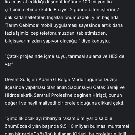
lira masraf edildiği düşünüldüğünde 100 milyon lira
çiftçinin cebinde kaldı. En iyisi 2 günde biten işlerini 2
dakikada hallettiler. İnşallah önümüzdeki yılın başında
‘Tarım Cebimde’ mobil uygulaması sayesinde artık daha
fazla işimizi cep telefonumuzdan, tabletimizden,
bilgisayarımızdan yapıyor olacağız.” diye konuştu.
“Çatak projesinde içme suyu, tarımsal sulama ve HES de
var”
Devlet Su İşleri Adana 6. Bölge Müdürlüğünce Düziçi
ilçesinde yapılması planlanan Sabunsuyu Çatak Barajı ve
Hidroelektrik Santrali Projesi’ne değinen Kirişci, bunun
değerli ve hayli maliyetli bir proje olduğuna dikkati çekti.
“Şimdilik ocak ayı itibarıyla rakam 6 milyar olsa bile
önümüzdeki yılın başında 9.5-10 milyarı bulması muhtemel
olan bir proje.” sözünü kullanan Kirişci, bu projelerle ilgili