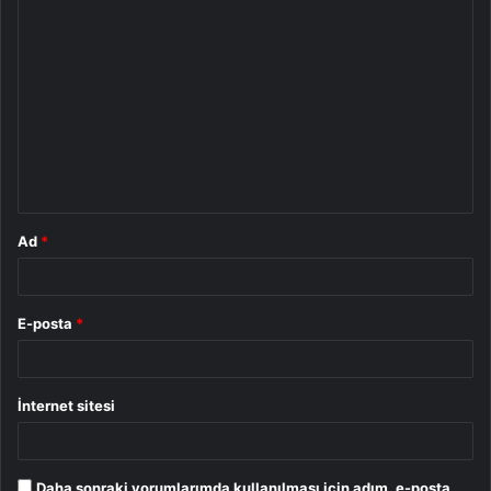
Y
o
r
u
m
*
Ad
*
E-posta
*
İnternet sitesi
Daha sonraki yorumlarımda kullanılması için adım, e-posta