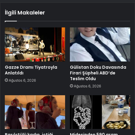
İlgili Makaleler
Gazze Dramı Tiyatroyla
Gülistan Doku Davasında
Anlatıldı
Firari Şüpheli ABD’de
Teslim Oldu
Ağustos 6, 2026
Ağustos 6, 2026
Başörtülü kadın, içtiği
Midesinden 590 gram