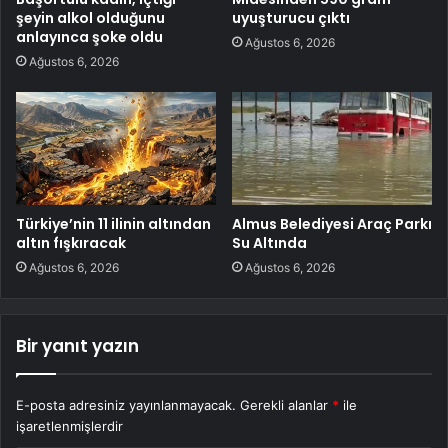
şeyin alkol olduğunu
uyuşturucu çıktı
anlayınca şoke oldu
Ağustos 6, 2026
Ağustos 6, 2026
Türkiye’nin 11 ilinin altından
Almus Belediyesi Araç Parkı
altın fışkıracak
Su Altında
Ağustos 6, 2026
Ağustos 6, 2026
Bir yanıt yazın
E-posta adresiniz yayınlanmayacak.
Gerekli alanlar
*
ile
işaretlenmişlerdir