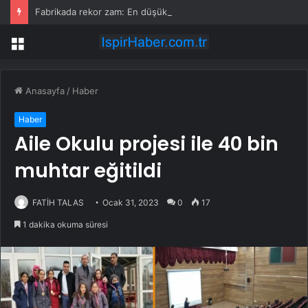
Fabrikada rekor zam: En düşük maaş 153 bin TL’ye çıktı, işçiler halay çekerek kutladı
Menü
Anasayfa
/
Haber
Haber
Aile Okulu projesi ile 40 bin
muhtar eğitildi
FATİH TALAS
Ocak 31, 2023
0
17
1 dakika okuma süresi