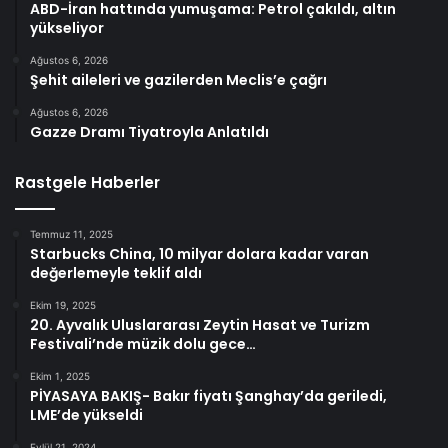
ABD-İran hattında yumuşama: Petrol çakıldı, altın
yükseliyor
Ağustos 6, 2026
Şehit aileleri ve gazilerden Meclis’e çağrı
Ağustos 6, 2026
Gazze Dramı Tiyatroyla Anlatıldı
Rastgele Haberler
Temmuz 11, 2025
Starbucks China, 10 milyar dolara kadar varan
değerlemeyle teklif aldı
Ekim 19, 2025
20. Ayvalık Uluslararası Zeytin Hasat ve Turizm
Festivali’nde müzik dolu gece…
Ekim 1, 2025
PİYASAYA BAKIŞ- Bakır fiyatı Şanghay’da geriledi,
LME’de yükseldi
Eylül 21, 2024