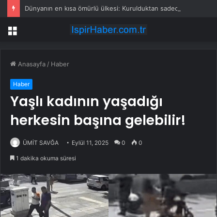
Dünyanın en kısa ömürlü ülkesi: Kurulduktan sadece 13 saat sonra tarihe karıştı
Menü
Anasayfa
/
Haber
Haber
Yaşlı kadının yaşadığı
herkesin başına gelebilir!
ÜMİT SAVĞA
Eylül 11, 2025
0
0
1 dakika okuma süresi