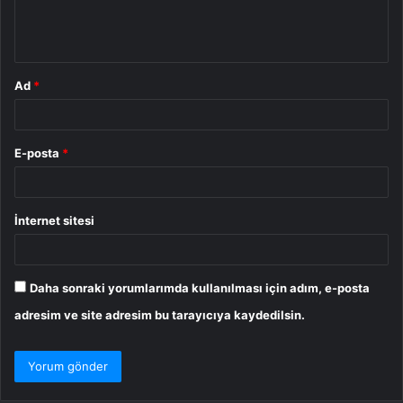
m
*
Ad
*
E-posta
*
İnternet sitesi
Daha sonraki yorumlarımda kullanılması için adım, e-posta
adresim ve site adresim bu tarayıcıya kaydedilsin.