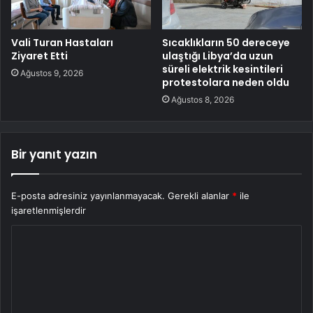
Vali Turan Hastaları
Sıcaklıkların 50 dereceye
Ziyaret Etti
ulaştığı Libya’da uzun
süreli elektrik kesintileri
Ağustos 9, 2026
protestolara neden oldu
Ağustos 8, 2026
Bir yanıt yazın
E-posta adresiniz yayınlanmayacak.
Gerekli alanlar
*
ile
işaretlenmişlerdir
Y
o
r
u