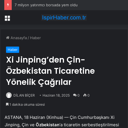
7 milyon yatırımcı borsada yem oldu
Menü
Anasayfa
/
Haber
Haber
Xi Jinping’den Çin-
Özbekistan Ticaretine
Yönelik Çağrılar
DİLAN BİÇER
Haziran 18, 2025
0
0
1 dakika okuma süresi
ASTANA, 18 Haziran (Xinhua) — Çin Cumhurbaşkanı Xi
Jinping, Çin ve
Özbekistan
‘a ticaretin serbestleştirilmesi