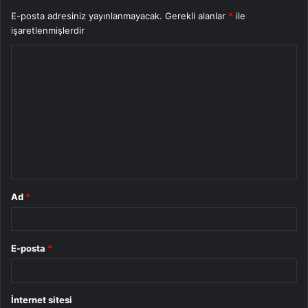
E-posta adresiniz yayınlanmayacak.
Gerekli alanlar
*
ile
işaretlenmişlerdir
Y
o
r
u
m
*
Ad
*
E-posta
*
İnternet sitesi