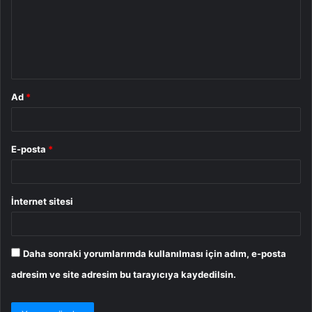
u
m
*
Ad
*
E-posta
*
İnternet sitesi
Daha sonraki yorumlarımda kullanılması için adım, e-posta
adresim ve site adresim bu tarayıcıya kaydedilsin.