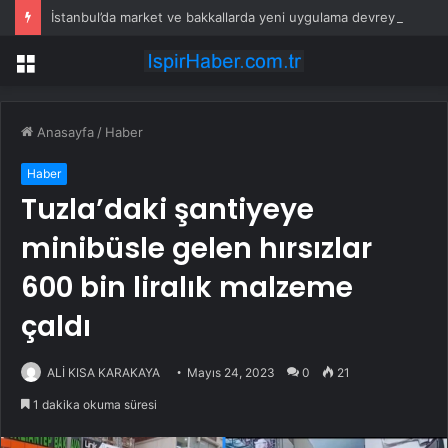
İstanbul’da market ve bakkallarda yeni uygulama devreye girdi
Menü
Anasayfa
/
Haber
Haber
Tuzla’daki şantiyeye
minibüsle gelen hırsızlar
600 bin liralık malzeme
çaldı
ALİ KISA KARAKAYA
Mayıs 24, 2023
0
21
1 dakika okuma süresi