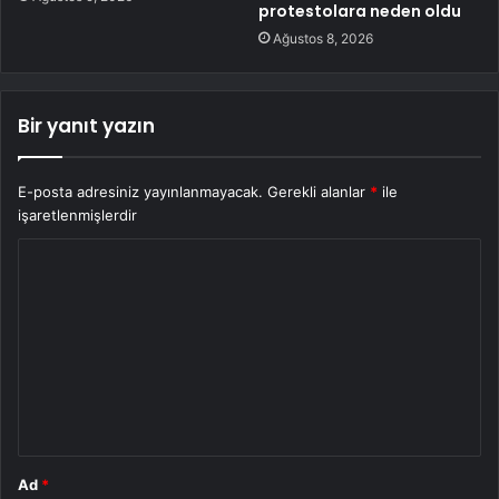
protestolara neden oldu
Ağustos 8, 2026
Bir yanıt yazın
E-posta adresiniz yayınlanmayacak.
Gerekli alanlar
*
ile
işaretlenmişlerdir
Y
o
r
u
m
*
Ad
*