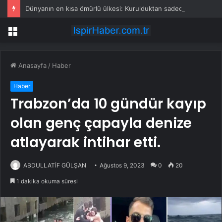
Dünyanın en kısa ömürlü ülkesi: Kurulduktan sadece 13 saat sonra tarihe karıştı
Menü
Anasayfa
/
Haber
Haber
Trabzon’da 10 gündür kayıp
olan genç çapayla denize
atlayarak intihar etti.
ABDULLATİF GÜLŞAN
Ağustos 9, 2023
0
20
1 dakika okuma süresi