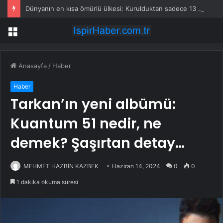
Dünyanın en kısa ömürlü ülkesi: Kurulduktan sadece 13 saat sonra tarihe karıştı
Menü
Anasayfa
/
Haber
Haber
Tarkan’ın yeni albümü:
Kuantum 51 nedir, ne
demek? Şaşırtan detay…
MEHMET HAZBİN KAZBEK
Haziran 14, 2024
0
0
1 dakika okuma süresi