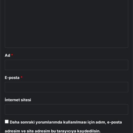
o
r
u
m
*
Ad
*
E-posta
*
İnternet sitesi
Daha sonraki yorumlarımda kullanılması için adım, e-posta
adresim ve site adresim bu tarayıcıya kaydedilsin.