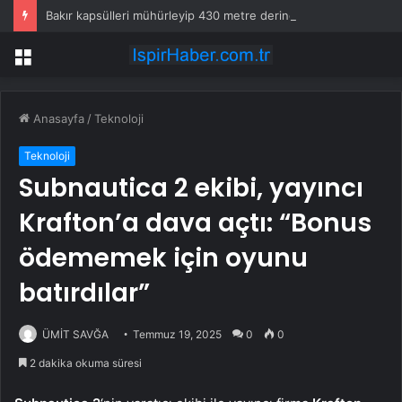
Bakır kapsülleri mühürleyip 430 metre derine gömecekler
Menü
Anasayfa
/
Teknoloji
Teknoloji
Subnautica 2 ekibi, yayıncı
Krafton’a dava açtı: “Bonus
ödememek için oyunu
batırdılar”
ÜMİT SAVĞA
Temmuz 19, 2025
0
0
2 dakika okuma süresi