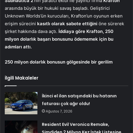
Subnautica 2
‘nin yaratıcı ekibi ile yayıncı firma
Krafton
arasında büyük bir hukuki savaş başladı. Geliştirici
Unknown Worlds’ün kurucuları, Krafton’un oyunun erken
erişim sürecini
kasıtlı olarak sabote ettiğini
öne sürerek
şirket hakkında dava açtı.
İddiaya göre Krafton, 250
milyon dolarlık başarı bonusunu ödememek için bu
adımları attı.
250 milyon dolarlık bonusun gölgesinde bir gerilim
İlgili Makaleler
İkinci el ilan satışındaki bu hatanın
faturası çok ağır oldu!
Ağustos 7, 2026
Resident Evil Veronica Remake,
Şimdiden 2 Milyon Kez İstek Listesine