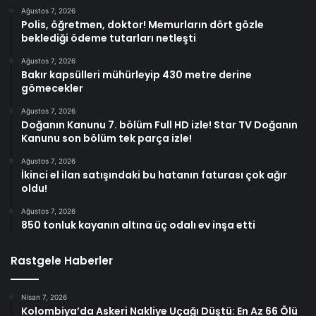
Ağustos 7, 2026
Polis, öğretmen, doktor! Memurların dört gözle
beklediği ödeme tutarları netleşti
Ağustos 7, 2026
Bakır kapsülleri mühürleyip 430 metre derine
gömecekler
Ağustos 7, 2026
Doğanın Kanunu 7. bölüm Full HD izle! Star TV Doğanın
Kanunu son bölüm tek parça izle!
Ağustos 7, 2026
İkinci el ilan satışındaki bu hatanın faturası çok ağır
oldu!
Ağustos 7, 2026
850 tonluk kayanın altına üç odalı ev inşa etti
Rastgele Haberler
Nisan 7, 2026
Kolombiya’da Askeri Nakliye Uçağı Düştü: En Az 66 Ölü