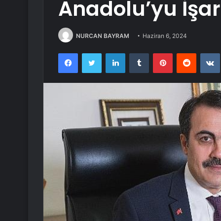
Anadolu’yu İşare
NURCAN BAYRAM
Haziran 6, 2024
Facebook
Twitter
LinkedIn
Tumblr
Pinterest
Reddit