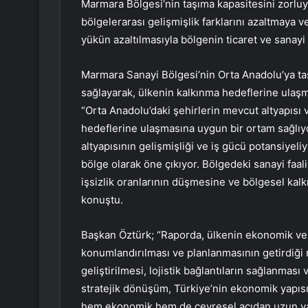
Marmara Bölgesi’nin taşıma kapasitesini zorluyo
bölgelerarası gelişmişlik farklarını azaltmaya v
yükün azaltılmasıyla bölgenin ticaret ve sanayi s
Marmara Sanayi Bölgesi’nin Orta Anadolu’ya ta
sağlayarak, ülkenin kalkınma hedeflerine ulaşm
“Orta Anadolu’daki şehirlerin mevcut altyapısı 
hedeflerine ulaşmasına uygun bir ortam sağlıyo
altyapısının gelişmişliği ve iş gücü potansiyeliy
bölge olarak öne çıkıyor. Bölgedeki sanayi faal
işsizlik oranlarının düşmesine ve bölgesel kal
konuştu.
Başkan Öztürk; “Raporda, ülkenin ekonomik ve
konumlandırılması ve planlanmasının getirdiği ris
geliştirilmesi, lojistik bağlantıların sağlanması
stratejik dönüşüm, Türkiye’nin ekonomik yapısı
hem ekonomik hem de çevresel açıdan uzun vad