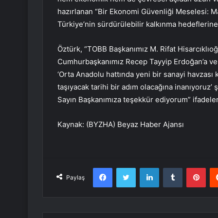
hazırlanan “Bir Ekonomi Güvenliği Meselesi:
Türkiye’nin sürdürülebilir kalkınma hedeflerin
Öztürk, “TOBB Başkanımız M. Rifat Hisarcıklıoğ
Cumhurbaşkanımız Recep Tayyip Erdoğan’a ve g
‘Orta Anadolu hattında yeni bir sanayi havzas
taşıyacak tarihi bir adım olacağına inanıyoru
Sayın Başkanımıza teşekkür ediyorum” ifadeleri
Kaynak: (BYZHA) Beyaz Haber Ajansı
Facebook
Twitter
LinkedIn
Tumblr
Pint
Paylaş