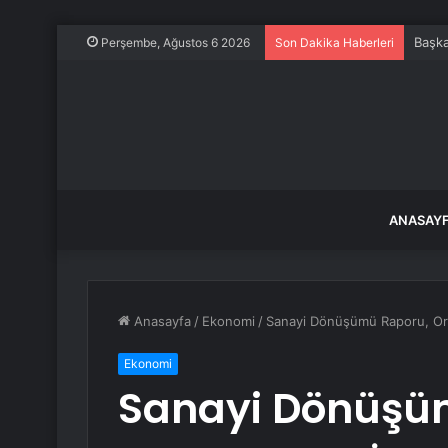
Başka
Perşembe, Ağustos 6 2026
Son Dakika Haberleri
ANASAY
Anasayfa
/
Ekonomi
/
Sanayi Dönüşümü Raporu, Orta
Ekonomi
Sanayi Dönüşüm