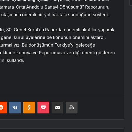
 Marmara-Orta Anadolu Sanayi Dönüşümü” Raporunun,
e ulaşmada önemli bir yol haritası sunduğunu söyledi.
lu, 80. Genel Kurul’da Rapordan önemli alıntılar yaparak
enel kurul üyelerine de konunun önemini aktardı.
ı kurmalıyız. Bu dönüşümün Türkiye’yi geleceğe
z’ şeklinde konuya ve Raporumuza verdiği önemi gösteren
ni kullandı.
erest
Reddit
VKontakte
Odnoklassniki
Pocket
E-Posta ile paylaş
Yazdır