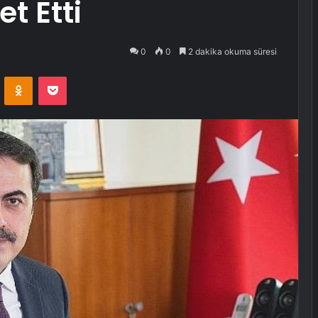
t Etti
0
0
2 dakika okuma süresi
VKontakte
Odnoklassniki
Pocket