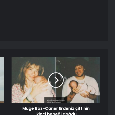
Müge Boz-Caner Erdeniz çiftinin
ikinci bebeği doğdu