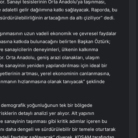
r. Sanayi tesislerinin Orta Anadolu’ya taşınması,
e adaletli gelir dağılımına katkı sağlayacak. Raporda, bu
ürdürülebilirliğinin artacağının da altı çiziliyor” dedi.
şınmasının uzun vadeli ekonomik ve çevresel faydalar
asına katkıda bulunacağını belirten Başkan Öztürk;
ve sanayicilerin deneyimleri, ülkenin kalkınma
r. Orta Anadolu, geniş arazi olanakları, ulaşım
le sanayinin yeniden yapılandırılması için ideal bir
iyetlerinin artması, yerel ekonominin canlanmasına,
kınmanın hızlanmasına olanak tanıyacak” şeklinde
 demografik yoğunluğunun tek bir bölgede
klerin detaylı analizi yer alıyor. Alt yapının
 ve sanayinin taşınması gibi kritik adımlar içeren bu
nı daha dengeli ve sürdürülebilir bir temele oturtarak
eli faydalar sağlayacak” diyerek, KOSAM tarafından