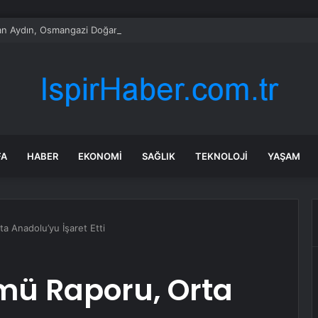
n Aydın, Osmangazi Doğancı’da talepleri dinledi
FA
HABER
EKONOMI
SAĞLIK
TEKNOLOJI
YAŞAM
 Anadolu’yu İşaret Etti
ü Raporu, Orta