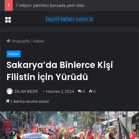
7 milyon yatırımcı borsada yem oldu
Menü
Anasayfa
/
Haber
Haber
Sakarya’da Binlerce Kişi
Filistin İçin Yürüdü
DİLAN BİÇER
Haziran 2, 2024
0
0
1 dakika okuma süresi