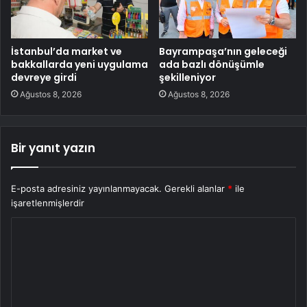
İstanbul’da market ve
Bayrampaşa’nın geleceği
bakkallarda yeni uygulama
ada bazlı dönüşümle
devreye girdi
şekilleniyor
Ağustos 8, 2026
Ağustos 8, 2026
Bir yanıt yazın
E-posta adresiniz yayınlanmayacak.
Gerekli alanlar
*
ile
işaretlenmişlerdir
Y
o
r
u