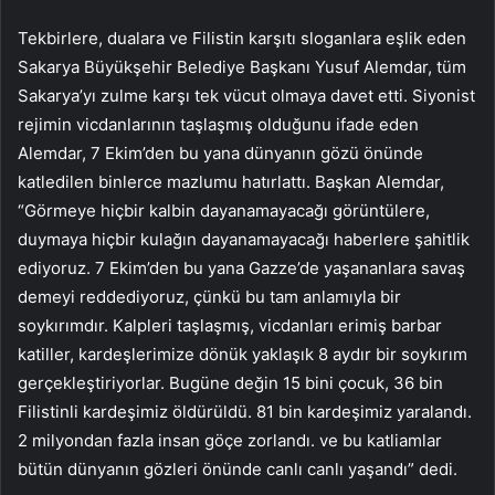
Tekbirlere, dualara ve Filistin karşıtı sloganlara eşlik eden
Sakarya Büyükşehir Belediye Başkanı Yusuf Alemdar, tüm
Sakarya’yı zulme karşı tek vücut olmaya davet etti. Siyonist
rejimin vicdanlarının taşlaşmış olduğunu ifade eden
Alemdar, 7 Ekim’den bu yana dünyanın gözü önünde
katledilen binlerce mazlumu hatırlattı. Başkan Alemdar,
“Görmeye hiçbir kalbin dayanamayacağı görüntülere,
duymaya hiçbir kulağın dayanamayacağı haberlere şahitlik
ediyoruz. 7 Ekim’den bu yana Gazze’de yaşananlara savaş
demeyi reddediyoruz, çünkü bu tam anlamıyla bir
soykırımdır. Kalpleri taşlaşmış, vicdanları erimiş barbar
katiller, kardeşlerimize dönük yaklaşık 8 aydır bir soykırım
gerçekleştiriyorlar. Bugüne değin 15 bini çocuk, 36 bin
Filistinli kardeşimiz öldürüldü. 81 bin kardeşimiz yaralandı.
2 milyondan fazla insan göçe zorlandı. ve bu katliamlar
bütün dünyanın gözleri önünde canlı canlı yaşandı” dedi.