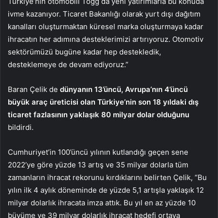
Türkiye’nin otomobili Togg da yeni yatırımlarla bu konuda
ivme kazanıyor. Ticaret Bakanlığı olarak yurt dışı dağıtım
kanalları oluşturmaktan küresel marka oluşturmaya kadar
ihracatın her adımına desteklerimizi artırıyoruz. Otomotiv
sektörümüzü bugüne kadar hep destekledik,
desteklemeye de devam ediyoruz.”
Baran Çelik de
dünyanın 13’üncü, Avrupa’nın 4’üncü
büyük araç üreticisi olan Türkiye’nin son 18 yıldaki
dış
ticaret fazlasının
yaklaşık 80 milyar dolar olduğunu
bildirdi.
Cumhuriyet’in 100’üncü yılının kutlandığı geçen sene
2022’ye göre yüzde 13 artış ve 35 milyar dolarla tüm
zamanların ihracat rekorunu kırdıklarını belirten Çelik, “Bu
yılın ilk 4 aylık döneminde de yüzde 5,1 artışla yaklaşık 12
milyar dolarlık ihracata imza attık. Bu yıl en az yüzde 10
büyüme ve 39 milyar dolarlık ihracat hedefi ortaya