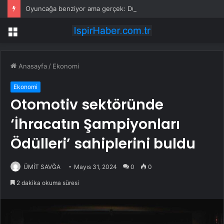
Oyuncağa benziyor ama gerçek: Dünyanın en küçük atı seçildi
Menü
Anasayfa
/
Ekonomi
Ekonomi
Otomotiv sektöründe
‘İhracatın Şampiyonları
Ödülleri’ sahiplerini buldu
ÜMİT SAVĞA
Mayıs 31, 2024
0
0
2 dakika okuma süresi