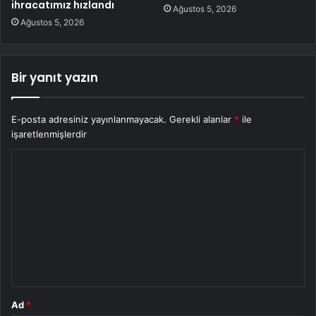
ihracatımız hızlandı
Ağustos 5, 2026
Ağustos 5, 2026
Bir yanıt yazın
E-posta adresiniz yayınlanmayacak.
Gerekli alanlar
*
ile
işaretlenmişlerdir
Y
o
r
u
m
*
Ad
*