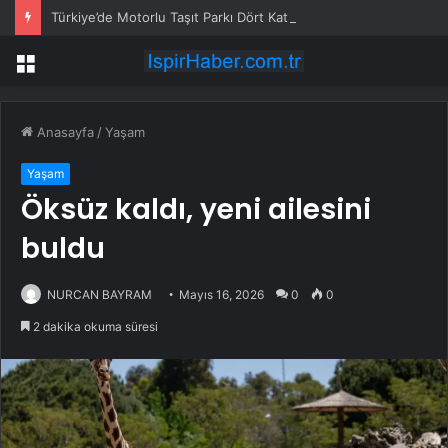
Türkiye’de Motorlu Taşıt Parkı Dört Kat Büyüdü, Motosiklet Liderliği Kaptı
Menü
Anasayfa
/
Yaşam
Yaşam
Öksüz kaldı, yeni ailesini
buldu
NURCAN BAYRAM
Mayıs 16, 2026
0
0
2 dakika okuma süresi