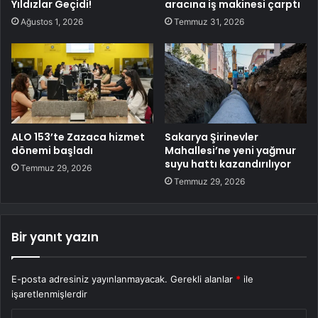
Yıldızlar Geçidi!
aracına iş makinesi çarptı
Ağustos 1, 2026
Temmuz 31, 2026
ALO 153’te Zazaca hizmet
Sakarya Şirinevler
dönemi başladı
Mahallesi’ne yeni yağmur
suyu hattı kazandırılıyor
Temmuz 29, 2026
Temmuz 29, 2026
Bir yanıt yazın
E-posta adresiniz yayınlanmayacak.
Gerekli alanlar
*
ile
işaretlenmişlerdir