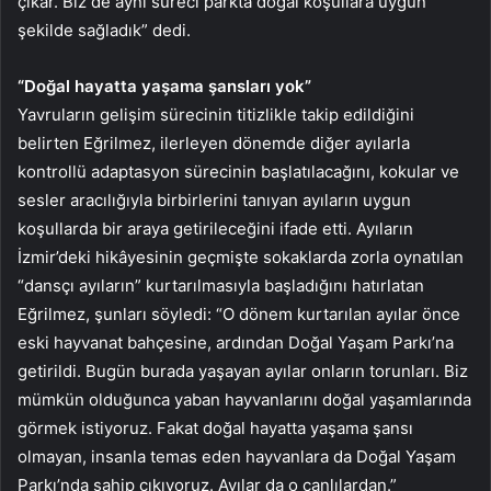
çıkar. Biz de aynı süreci parkta doğal koşullara uygun
şekilde sağladık” dedi.
“Doğal hayatta yaşama şansları yok”
Yavruların gelişim sürecinin titizlikle takip edildiğini
belirten Eğrilmez, ilerleyen dönemde diğer ayılarla
kontrollü adaptasyon sürecinin başlatılacağını, kokular ve
sesler aracılığıyla birbirlerini tanıyan ayıların uygun
koşullarda bir araya getirileceğini ifade etti. Ayıların
İzmir’deki hikâyesinin geçmişte sokaklarda zorla oynatılan
“dansçı ayıların” kurtarılmasıyla başladığını hatırlatan
Eğrilmez, şunları söyledi: “O dönem kurtarılan ayılar önce
eski hayvanat bahçesine, ardından Doğal Yaşam Parkı’na
getirildi. Bugün burada yaşayan ayılar onların torunları. Biz
mümkün olduğunca yaban hayvanlarını doğal yaşamlarında
görmek istiyoruz. Fakat doğal hayatta yaşama şansı
olmayan, insanla temas eden hayvanlara da Doğal Yaşam
Parkı’nda sahip çıkıyoruz. Ayılar da o canlılardan.”