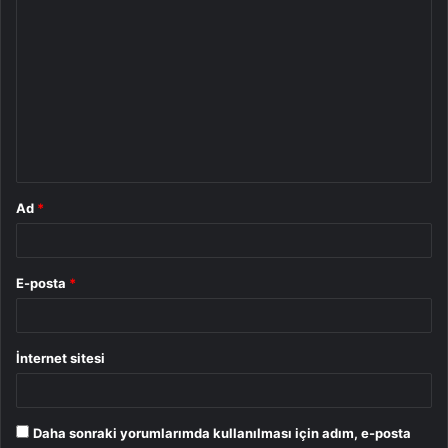
Y
o
r
u
m
*
Ad
*
E-posta
*
İnternet sitesi
Daha sonraki yorumlarımda kullanılması için adım, e-posta