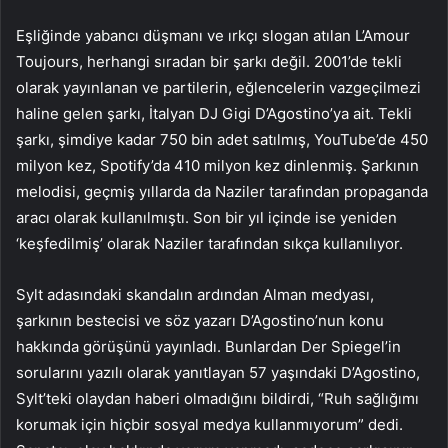
Eşliğinde yabancı düşmanı ve ırkçı slogan atılan L’Amour
Toujours, herhangi sıradan bir şarkı değil. 2001’de tekli
olarak yayınlanan ve partilerin, eğlencelerin vazgeçilmezi
haline gelen şarkı, İtalyan DJ Gigi D’Agostino’ya ait. Tekli
şarkı, şimdiye kadar 750 bin adet satılmış, YouTube’de 450
milyon kez, Spotify’da 410 milyon kez dinlenmiş. Şarkının
melodisi, geçmiş yıllarda da Naziler tarafından propaganda
aracı olarak kullanılmıştı. Son bir yıl içinde ise yeniden
‘keşfedilmiş’ olarak Naziler tarafından sıkça kullanılıyor.
Sylt adasındaki skandalın ardından Alman medyası,
şarkının bestecisi ve söz yazarı D’Agostino’nun konu
hakkında görüşünü yayınladı. Bunlardan Der Spiegel’in
sorularını yazılı olarak yanıtlayan 57 yaşındaki D’Agostino,
Sylt’teki olaydan haberi olmadığını bildirdi, “Ruh sağlığımı
korumak için hiçbir sosyal medya kullanmıyorum” dedi.