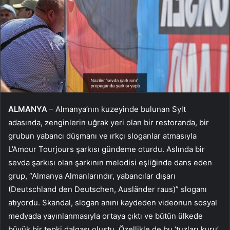
ALMANYA
– Almanya’nın kuzeyinde bulunan Sylt
adasında, zenginlerin uğrak yeri olan bir restoranda, bir
grubun yabancı düşmanı ve ırkçı sloganlar atmasıyla
L’Amour Tourjours şarkısı gündeme oturdu. Aslında bir
sevda şarkısı olan şarkının melodisi eşliğinde dans eden
grup, “Almanya Almanlarındır, yabancılar dışarı
(Deutschland den Deutschen, Ausländer raus)” sloganı
atıyordu. Skandal, slogan anını kaydeden videonun sosyal
medyada yayınlanmasıyla ortaya çıktı ve bütün ülkede
büyük bir tepki dalgası oluştu. Özellikle de bu ‘tuzları kuru’