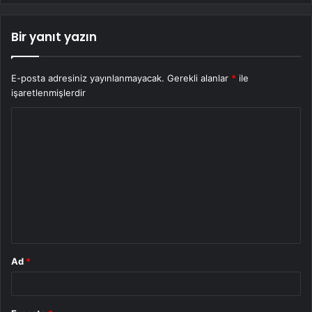
Bir yanıt yazın
E-posta adresiniz yayınlanmayacak.
Gerekli alanlar
*
ile
işaretlenmişlerdir
Y
o
r
u
m
*
Ad
*