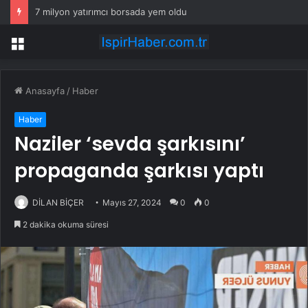
7 milyon yatırımcı borsada yem oldu
Menü
Anasayfa
/
Haber
Haber
Naziler ‘sevda şarkısını’
propaganda şarkısı yaptı
DİLAN BİÇER
Mayıs 27, 2024
0
0
2 dakika okuma süresi