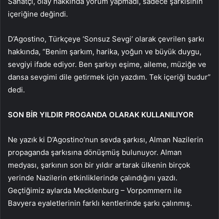
Sanatçı, olay hakkında yorum yapmadı, sadece şarkısının
içeriğine değindi.
D’Agostino, Türkçeye ‘Sonsuz Sevgi’ olarak çevrilen şarkı
hakkında, “Benim şarkım, harika, yoğun ve büyük duygu,
sevgiyi ifade ediyor. Ben şarkıyı eşime, aileme, müziğe ve
dansa sevgimi dile getirmek için yazdım. Tek içeriği budur”
dedi.
SON BİR YILDIR PROGANDA OLARAK KULLANILIYOR
Ne yazık ki D’Agostino’nun sevda şarkısı, Alman Nazilerin
propaganda şarkısına dönüşmüş bulunuyor. Alman
medyası, şarkının son bir yıldır artarak ülkenin birçok
yerinde Nazilerin etkinliklerinde çalındığını yazdı.
Geçtiğimiz aylarda Mecklenburg – Vorpommern ile
Bavyera eyaletlerinin farklı kentlerinde şarkı çalınmış.