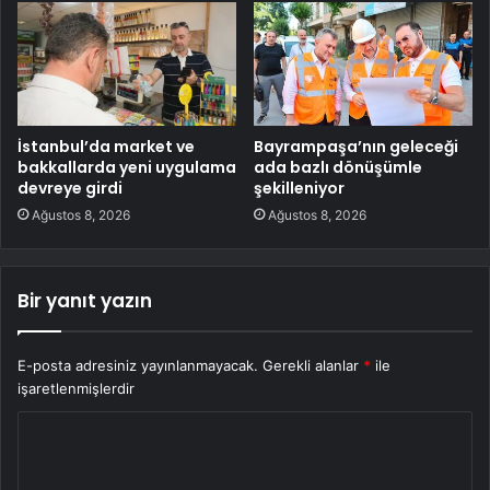
İstanbul’da market ve
Bayrampaşa’nın geleceği
bakkallarda yeni uygulama
ada bazlı dönüşümle
devreye girdi
şekilleniyor
Ağustos 8, 2026
Ağustos 8, 2026
Bir yanıt yazın
E-posta adresiniz yayınlanmayacak.
Gerekli alanlar
*
ile
işaretlenmişlerdir
Y
o