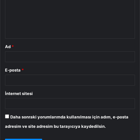
r
u
m
*
Ad
*
E-posta
*
İnternet sitesi
Daha sonraki yorumlarımda kullanılması için adım, e-posta
adresim ve site adresim bu tarayıcıya kaydedilsin.