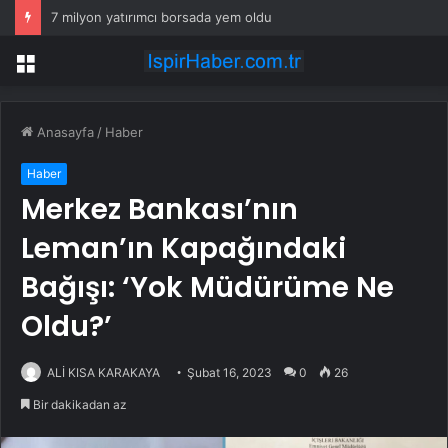
7 milyon yatırımcı borsada yem oldu
Menü
Anasayfa
/
Haber
Haber
Merkez Bankası’nın
Leman’ın Kapağındaki
Bağışı: ‘Yok Müdürüme Ne
Oldu?’
ALİ KISA KARAKAYA
Şubat 16, 2023
0
26
Bir dakikadan az