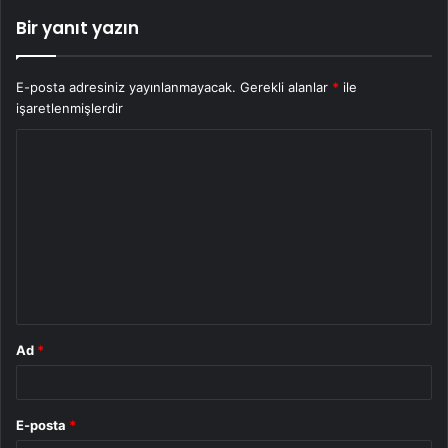
Bir yanıt yazın
E-posta adresiniz yayınlanmayacak.
Gerekli alanlar
*
ile
işaretlenmişlerdir
Y
o
r
u
m
*
Ad
*
E-posta
*