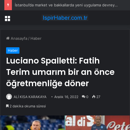
İstanbul’da market ve bakkallarda yeni uygulama devreye girdi
Menü
Anasayfa
/
Haber
Haber
Luciano Spalletti: Fatih
Terim umarım bir an önce
öğretmenliğe döner
ALİ KISA KARAKAYA
Aralık 16, 2022
0
27
2 dakika okuma süresi