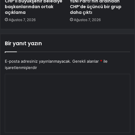
CHP’li büyükşehir belediye
YENİ Parti’nin ardından
başkanlarından ortak
CHP’de üçüncü bir grup
açıklama
daha çıktı
Ağustos 7, 2026
Ağustos 7, 2026
Bir yanıt yazın
E-posta adresiniz yayınlanmayacak.
Gerekli alanlar
*
ile
işaretlenmişlerdir
Y
o
r
u
m
*