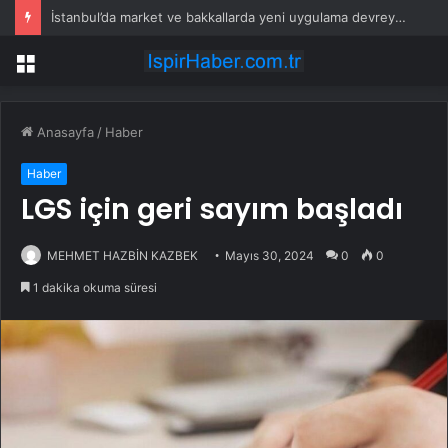
İstanbul’da market ve bakkallarda yeni uygulama devreye girdi
Menü
Anasayfa
/
Haber
Haber
LGS için geri sayım başladı
MEHMET HAZBİN KAZBEK
Mayıs 30, 2024
0
0
1 dakika okuma süresi