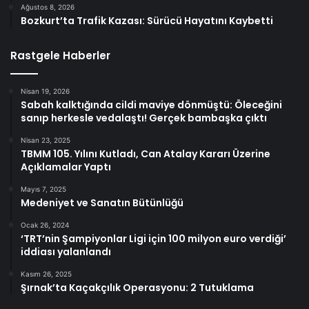
Ağustos 8, 2026
Bozkurt’ta Trafik Kazası: Sürücü Hayatını Kaybetti
Rastgele Haberler
Nisan 19, 2026
Sabah kalktığında cildi maviye dönmüştü: Öleceğini
sanıp herkesle vedalaştı! Gerçek bambaşka çıktı
Nisan 23, 2025
TBMM 105. Yılını Kutladı, Can Atalay Kararı Üzerine
Açıklamalar Yaptı
Mayıs 7, 2025
Medeniyet ve Sanatın Bütünlüğü
Ocak 26, 2024
‘TRT’nin Şampiyonlar Ligi için 100 milyon euro verdiği’
iddiası yalanlandı
Kasım 26, 2025
Şırnak’ta Kaçakçılık Operasyonu: 2 Tutuklama