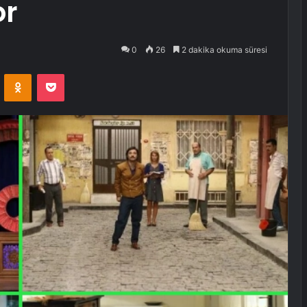
or
0
26
2 dakika okuma süresi
VKontakte
Odnoklassniki
Pocket