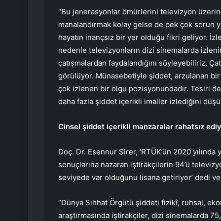
“Bu jenerasyonlar ömürlerini televizyon üzeri
manalandırmak kolay gelse de pek çok sorun ya
hayatın inançsız bir yer olduğu fikri geliyor. İz
nedenle televizyonların dizi sinemalarda izleni
çatışmalardan faydalandığını söyleyebiliriz. Çat
görülüyor. Münasebetiyle şiddet, arzulanan bir
çok izlenen bir olgu pozisyonundadır. Tesiri de k
daha fazla şiddet içerikli imaller izlediğini düş
Cinsel şiddet içerikli manzaralar rahatsız edi
Doç. Dr. Esennur Sirer, ‘RTÜK’ün 2020 yılında y
sonuçlarına nazaran iştirakçilerin 94’ü televizy
seviyede var olduğunu lisana getiriyor’ dedi ve
“Dünya Sıhhat Örgütü şiddeti fizikî, ruhsal, ek
araştırmasında iştirakçiler, dizi sinemalarda 75,4