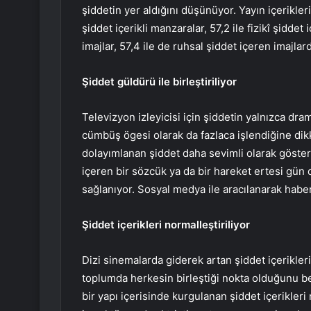
şiddetin yer aldığını düşünüyor. Yayın içerikleri
şiddet içerikli manzaralar, 57,2 ile fizikî şiddet
imajlar, 57,4 ile de ruhsal şiddet içeren imajlard
Şiddet güldürü ile birleştiriliyor
Televizyon izleyicisi için şiddetin yalnızca d
cümbüş ögesi olarak da fazlaca işlendiğine dik
dolayımlanan şiddet daha sevimli olarak göster
içeren bir sözcük ya da bir hareket ertesi gü
sağlanıyor. Sosyal medya ile aracılanarak haber
Şiddet içerikleri normalleştiriliyor
Dizi sinemalarda giderek artan şiddet içerikleri
toplumda herkesin birleştiği nokta olduğunu bel
bir yapı içerisinde kurgulanan şiddet içerikler