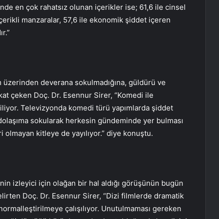
nde en çok rahatsız olunan içerikler ise; 61,6 ile cinsel
 içerikli manzaralar, 57,6 ile ekonomik şiddet içeren
ır.”
ram üzerinden deverana sokulmadığına, güldürü ve
kat çeken Doç. Dr. Esennur Sirer, “Komedi ile
iliyor. Televizyonda komedi türü yapımlarda şiddet
n dolaşıma sokularak herkesin gündeminde yer bulması
i olmayan kitleye de yayılıyor.” diye konuştu.
nin izleyici için olağan bir hal aldığı görüşünün bugün
irten Doç. Dr. Esennur Sirer, “Dizi filmlerde dramatik
i normalleştirilmeye çalışılıyor. Unutulmaması gereken