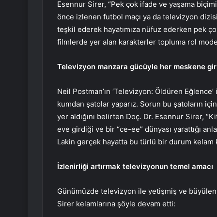
Esennur Sirer, “Pek çok ifade ve yaşama biçimi
önce izlenen futbol maçı ya da televizyon diz
teşkil ederek hayatımıza nüfuz ederken pek çok 
filmlerde yer alan karakterler topluma rol model
Televizyon manzara gücüyle her meskene gir
Neil Postman’ın ‘Televizyon: Öldüren Eğlence’ is
kumdan şatolar yaparız. Sorun bu şatoların içi
yer aldığını belirten Doç. Dr. Esennur Sirer, 
eve girdiği ve bir “ce-ee” dünyası yarattığı a
Lakin gerçek hayatta bu türlü bir durum kelam 
İzlenirliği artırmak televizyonun temel amacı
Günümüzde televizyon ile yetişmiş ve büyülen
Sirer kelamlarına şöyle devam etti: