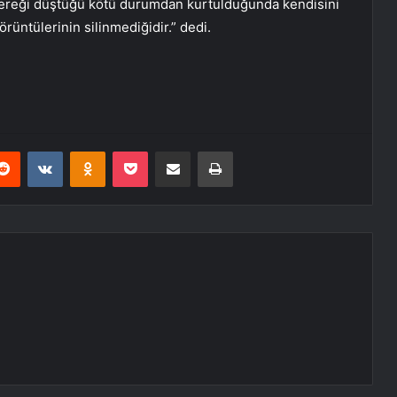
l gereği düştüğü kötü durumdan kurtulduğunda kendisini
örüntülerinin silinmediğidir.” dedi.
erest
Reddit
VKontakte
Odnoklassniki
Pocket
E-Posta ile paylaş
Yazdır