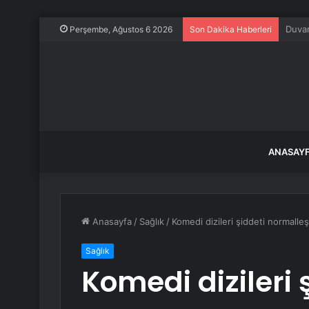
Gülis
Perşembe, Ağustos 6 2026
Son Dakika Haberleri
ANASAY
Anasayfa
/
Sağlık
/
Komedi dizileri şiddeti normalleşt
Sağlık
Komedi dizileri 