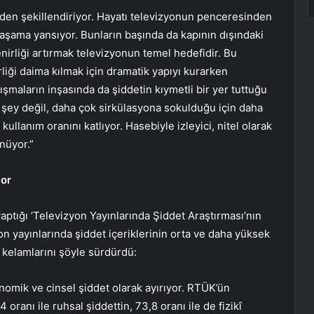
nden şekillendiriyor. Hayatı televizyonun penceresinden
şama yansıyor. Bunların başında da kapının dışındaki
lenirliği artırmak televizyonun temel hedefidir. Bu
rliği daima kılmak için dramatik yapıyı kurarken
ışmaların inşasında da şiddetin kıymetli bir yer tuttuğu
 şey değil, daha çok sirkülasyona sokulduğu için daha
ullanım oranını katlıyor. Hasebiyle izleyici, nitel olarak
ünüyor.”
yor
aptığı ‘Televizyon Yayınlarında Şiddet Araştırması’nın
on yayınlarında şiddet içeriklerinin orta ve daha yüksek
 kelamlarını şöyle sürdürdü:
onomik ve cinsel şiddet olarak ayırıyor. RTÜK’ün
 oranı ile ruhsal şiddettin, 73,8 oranı ile de fizikî