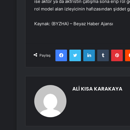
ise aktör ya da aktristin çatışma sona erip ro
rol model alan izleyicinin hafızasından şiddet g
Kaynak: (BYZHA) – Beyaz Haber Ajansı
Facebook
Twitter
LinkedIn
Tumblr
Pint
Paylaş
ALİ KISA KARAKAYA