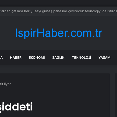
tan Doku Davasında Firari Şüpheli ABD’de Teslim Oldu
FA
HABER
EKONOMI
SAĞLIK
TEKNOLOJI
YAŞAM
iriliyor
şiddeti