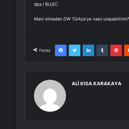
dpa / BU,EC
Mani olmadan DW Türkçe’ye nasıl ulaşabilirim?
Facebook
Twitter
LinkedIn
Tumblr
Pint
Paylaş
ALİ KISA KARAKAYA