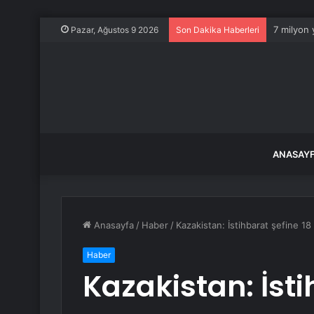
7 milyon 
Pazar, Ağustos 9 2026
Son Dakika Haberleri
ANASAY
Anasayfa
/
Haber
/
Kazakistan: İstihbarat şefine 18 
Haber
Kazakistan: İsti