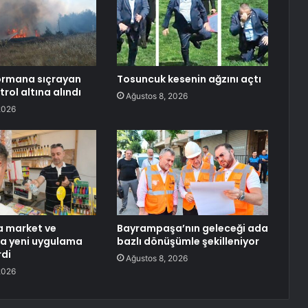
ormana sıçrayan
Tosuncuk kesenin ağzını açtı
rol altına alındı
Ağustos 8, 2026
2026
a market ve
Bayrampaşa’nın geleceği ada
a yeni uygulama
bazlı dönüşümle şekilleniyor
rdi
Ağustos 8, 2026
2026