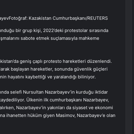
ayevFotoğraf: Kazakistan Cumhurbaşkanı/REUTERS
duğu bir grup kişi, 2022’deki protestolar sırasında
alışmalarını sabote etmek suçlamasıyla mahkeme
kistan’da geniş çaplı protesto hareketleri düzenlendi.
 olarak başlayan hareketler, sonunda güvenlik güçleri
nin hayatını kaybettiği ve yaralandığı biliniyor.
sında selefi Nursultan Nazarbayev’in kurduğu iktidar
ığı kaydediliyor. Ülkenin ilk cumhurbaşkanı Nazarbayev,
ırken, Nazarbayev’in yakınları da siyaset ve ekonomi
tana ihanetten hüküm giyen Masimov, Nazarbayev’e olan