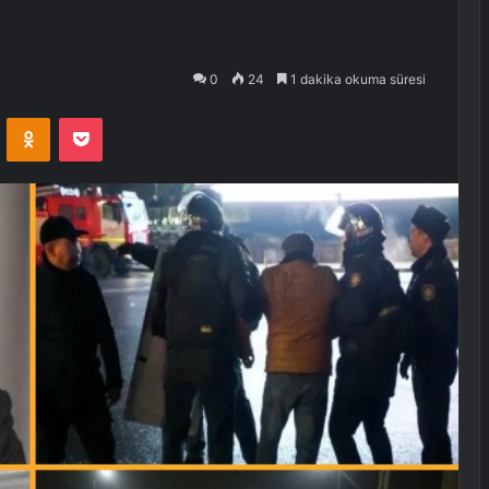
0
24
1 dakika okuma süresi
VKontakte
Odnoklassniki
Pocket