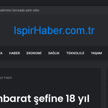
yatırımcı borsada yem oldu
FA
HABER
EKONOMI
SAĞLIK
TEKNOLOJI
YAŞAM
yıl hapis
hbarat şefine 18 yıl