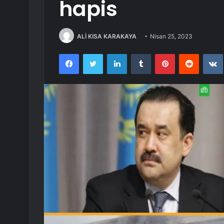
hapis
ALİ KISA KARAKAYA
Nisan 25, 2023
Facebook
Twitter
LinkedIn
Tumblr
Pinterest
Reddit