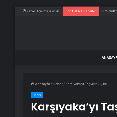
7 milyon 
Pazar, Ağustos 9 2026
Son Dakika Haberleri
ANASAY
Anasayfa
/
Haber
/
Karşıyaka’yı Taşyürek yıktı
Haber
Karşıyaka’yı Ta