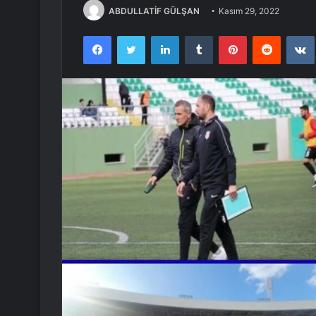
ABDULLATİF GÜLŞAN
Kasım 29, 2022
Facebook
Twitter
LinkedIn
Tumblr
Pinterest
Reddit