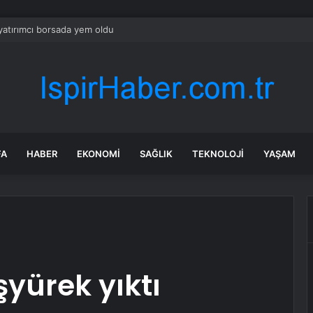
yatırımcı borsada yem oldu
FA
HABER
EKONOMI
SAĞLIK
TEKNOLOJI
YAŞAM
şyürek yıktı