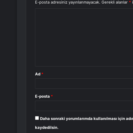
E-posta adresiniz yayınlanmayacak.
Gerekli alanlar
*
i
Y
o
r
u
m
*
Ad
*
E-posta
*
Daha sonraki yorumlarımda kullanılması için adı
kaydedilsin.