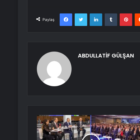
Facebook
Twitter
LinkedIn
Tumblr
Pint
Paylaş
ABDULLATİF GÜLŞAN