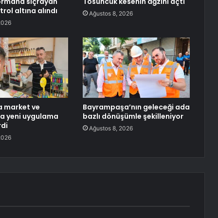
ormana sıçrayan
Tosuncuk kesenin ağzını açtı
rol altına alındı
Ağustos 8, 2026
2026
a market ve
Bayrampaşa’nın geleceği ada
a yeni uygulama
bazlı dönüşümle şekilleniyor
rdi
Ağustos 8, 2026
2026