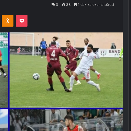
0
33
1 dakika okuma süresi
VKontakte
Odnoklassniki
Pocket