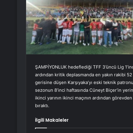
ŞAMPİYONLUK hedeflediği TFF 3’üncü Lig 1’inci 
ardından kritik deplasmanda en yakın rakibi 5
gerisine düşen Karşıyaka’yı eski teknik patron
sezonun 8’inci haftasında Cüneyt Biçer’in yer
ikinci yarının ikinci maçının ardından görevden 
bıraktı.
İlgili Makaleler