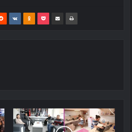
erest
Reddit
VKontakte
Odnoklassniki
Pocket
E-Posta ile paylaş
Yazdır