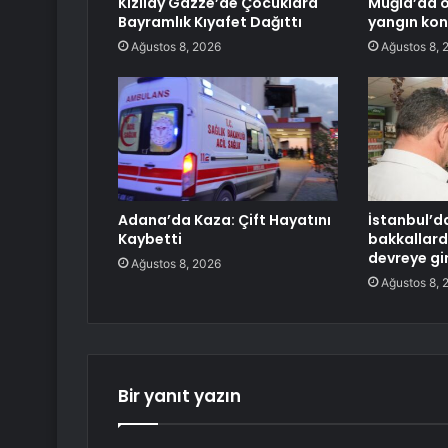
Kızılay Gazze’de Çocuklara
Muğla’da 
Bayramlık Kıyafet Dağıttı
yangın kont
Ağustos 8, 2026
Ağustos 8, 
Adana’da Kaza: Çift Hayatını
İstanbul’d
Kaybetti
bakkallard
devreye gi
Ağustos 8, 2026
Ağustos 8, 
Bir yanıt yazın