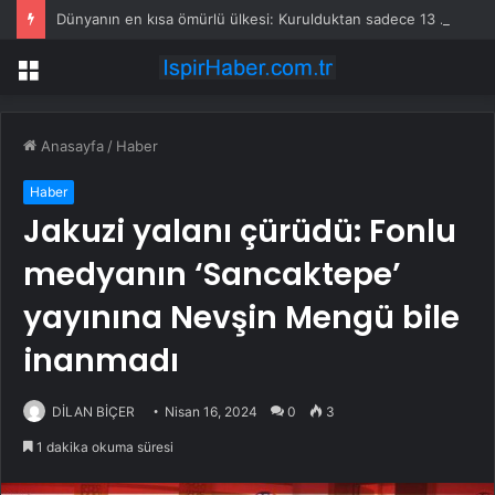
Dünyanın en kısa ömürlü ülkesi: Kurulduktan sadece 13 saat sonra tarihe karıştı
Menü
Anasayfa
/
Haber
Haber
Jakuzi yalanı çürüdü: Fonlu
medyanın ‘Sancaktepe’
yayınına Nevşin Mengü bile
inanmadı
DİLAN BİÇER
Nisan 16, 2024
0
3
1 dakika okuma süresi