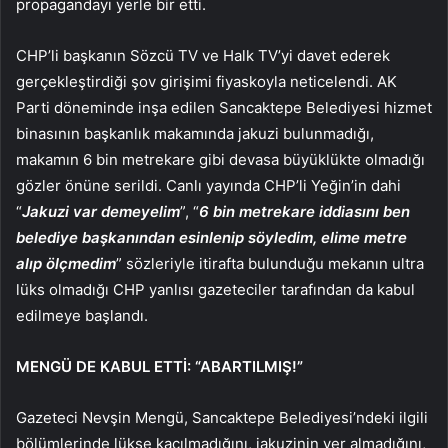
propagandayı yerle bir etti.
CHP’li başkanın Sözcü TV ve Halk TV’yi davet ederek
gerçekleştirdiği şov girişimi fiyaskoyla neticelendi. AK
Parti döneminde inşa edilen Sancaktepe Belediyesi hizmet
binasının başkanlık makamında jakuzi bulunmadığı,
makamın 6 bin metrekare gibi devasa büyüklükte olmadığı
gözler önüne serildi. Canlı yayında CHP’li Yeğin’in dahi
“
Jakuzi var demeyelim
”, “
6 bin metrekare iddiasını ben
belediye başkanından esinlenip söyledim, elime metre
alıp ölçmedim
” sözleriyle itirafta bulunduğu mekanın ultra
lüks olmadığı CHP yanlısı gazeteciler tarafından da kabul
edilmeye başlandı.
MENGÜ DE KABUL ETTİ: “ABARTILMIŞ!”
Gazeteci Nevşin Mengü, Sancaktepe Belediyesi’ndeki ilgili
bölümlerinde lükse kaçılmadığını, jakuzinin yer almadığını,