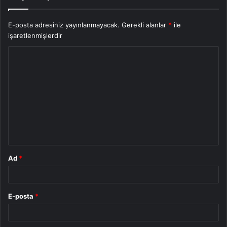
E-posta adresiniz yayınlanmayacak.
Gerekli alanlar
*
ile
işaretlenmişlerdir
Y
o
r
u
m
*
Ad
*
E-posta
*