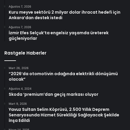
Ağustos 7, 2026
Kuru meyve sektörü 2 milyar dolar ihracat hedefi için
Ankara’dan destek istedi
Ağustos 7, 2026
İzmir Efes Selçuk’ta engelsiz yaşamda üreterek
güçleniyorlar
Rastgele Haberler
Mart 26, 2026
“2026’da otomotivin odağında elektrikli dönüşümü
olacak”
Ağustos 4, 2024
Skoda ‘premium’dan geçiş markası oluyor
Mart 9, 2026
Yavuz Sultan Selim Köprüsü, 2.500 Yıllık Deprem
Senaryosunda Hizmet Sürekliliği Sağlayacak Şekilde
İnşa Edildi
Nisan 14, 2025