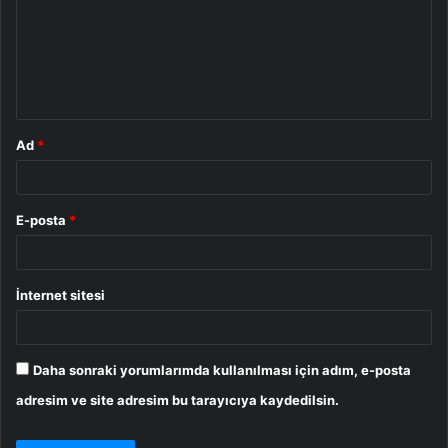
u
m
*
Ad
*
E-posta
*
İnternet sitesi
Daha sonraki yorumlarımda kullanılması için adım, e-posta
adresim ve site adresim bu tarayıcıya kaydedilsin.