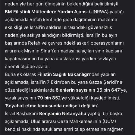
nedeniyle her gün ölmesinin beklendiğini belirtilmişti.
BM Filistinli Mültecilere Yardım Ajansı
(UNRWA) yaptığı
açıklamada Refah kentinde gıda dağıtımının malzeme
eksikliği ve İsrail’in saldırısı sırasındaki güvensizlik
nedeniyle askıya alındığını bildirmişti. İsrail’in bu ayın
başlarında Refah ve çevresindeki askeri operasyonlarını
artırarak Mısır’ın Sina Yarımadası’na açılan sınır kapısını
kapatmasından bu yana uluslararası yardım sevkiyatı
önemli ölçüde azaldı.
Buna ek olarak
Filistin Sağlık Bakanlığı
‘ndan yapılan
açıklamada, İsrail’in 7 Ekim’den bu yana Gazze Şeridi’ne
düzenlediği saldırılarda
ölenlerin sayısının 35 bin 647
‘ye,
yaralı sayısının
79 bin 852’ye
yükseldiği kaydedilmişti.
‘Seyahat etme konusunda endişeli değilim’
İsrail Başbakanı
Benyamin Netanyahu
yaptığı bir başka
açıklamada, Uluslararası Ceza Mahkemesi’nin (UCM)
kendisi hakkında tutuklama emri talep etmesine rağmen