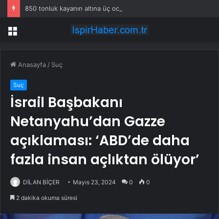
850 tonluk kayanın altına üç odalı ev inşa etti
Menü
Anasayfa
/
Suç
Suç
İsrail Başbakanı
Netanyahu’dan Gazze
açıklaması: ‘ABD’de daha
fazla insan açlıktan ölüyor’
DİLAN BİÇER
Mayıs 23, 2024
0
0
2 dakika okuma süresi