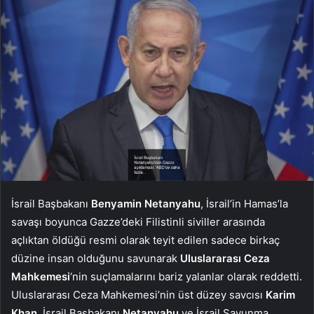
İsrail Başbakanı
Benyamin Netanyahu
, İsrail’in Hamas’la
savaşı boyunca Gazze’deki Filistinli siviller arasında
açlıktan öldüğü resmi olarak teyit edilen sadece birkaç
düzine insan olduğunu savunarak
Uluslararası Ceza
Mahkemesi
‘nin suçlamalarını bariz yalanlar olarak reddetti.
Uluslararası Ceza Mahkemesi’nin üst düzey savcısı
Karim
Khan
, İsrail Başbakanı
Netanyahu
ve İsrail Savunma