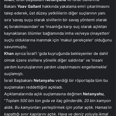
Bakanı
Yoav Gallant
hakkında yakalama emri çıkarılmasını
talep ederek, üst düzey yetkililerin diğer suçlarının yanı
sıra ‘savaş suçu olarak sivillerin bir savaş yöntemi olarak
aç bırakılmasından’ ve ‘insanlığa karşı suç olarak açlıktan
kaynaklanan ölümler bağlamında imha ve/veya cinayetten’
suçlu olduklarına inanmak için ‘makul gerekçeler’ olduğunu
savunmuştu.
Khan
ayrıca İsrail’i ‘gıda kuyruğunda bekleyenler de dahil
olmak üzere sivillere yönelik diğer saldırılar’ ve ‘insani
yardım kuruluşlarının yardım ulaştırmasını engellemekle’
suçlamıştı.
İsrail Başbakanı
Netanyahu
verdiği bir röportajda tüm bu
suçlamaları reddettiğini açıkladı.
Açıklamalarında açlık suçlamasına değinen
Netanyahu
,
“
Toplam 500 bin ton gıda ve ilaç gönderdik. 20 bin kamyon
aldık. Bu kamyonları yerleştirmek için yollar açtık. Hamas’ın
kapattığı sınır kapılarını açtık. Hava ve deniz yoluyla ikmal