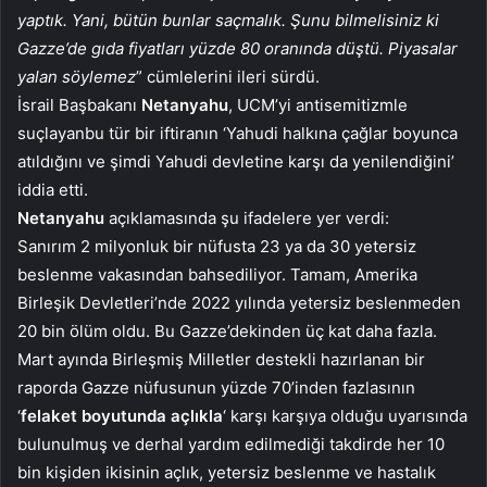
yaptık. Yani, bütün bunlar saçmalık. Şunu bilmelisiniz ki
Gazze’de gıda fiyatları yüzde 80 oranında düştü. Piyasalar
yalan söylemez
” cümlelerini ileri sürdü.
İsrail Başbakanı
Netanyahu
, UCM’yi antisemitizmle
suçlayanbu tür bir iftiranın ‘Yahudi halkına çağlar boyunca
atıldığını ve şimdi Yahudi devletine karşı da yenilendiğini’
iddia etti.
Netanyahu
açıklamasında şu ifadelere yer verdi:
Sanırım 2 milyonluk bir nüfusta 23 ya da 30 yetersiz
beslenme vakasından bahsediliyor. Tamam, Amerika
Birleşik Devletleri’nde 2022 yılında yetersiz beslenmeden
20 bin ölüm oldu. Bu Gazze’dekinden üç kat daha fazla.
Mart ayında Birleşmiş Milletler destekli hazırlanan bir
raporda Gazze nüfusunun yüzde 70’inden fazlasının
‘
felaket boyutunda açlıkla
‘ karşı karşıya olduğu uyarısında
bulunulmuş ve derhal yardım edilmediği takdirde her 10
bin kişiden ikisinin açlık, yetersiz beslenme ve hastalık